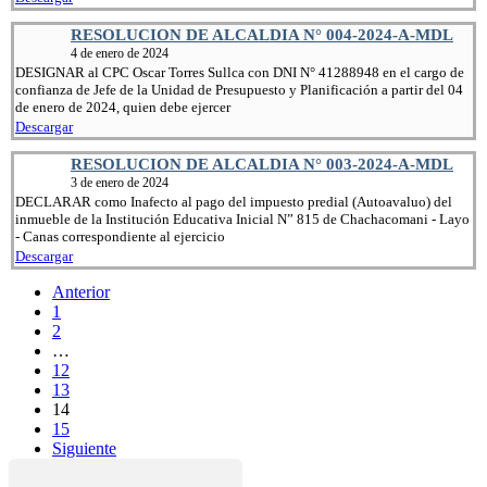
RESOLUCION DE ALCALDIA N° 004-2024-A-MDL
4 de enero de 2024
DESIGNAR al CPC Oscar Torres Sullca con DNI N° 41288948 en el cargo de
confianza de Jefe de la Unidad de Presupuesto y Planificación a partir del 04
de enero de 2024, quien debe ejercer
Descargar
RESOLUCION DE ALCALDIA N° 003-2024-A-MDL
3 de enero de 2024
DECLARAR como Inafecto al pago del impuesto predial (Autoavaluo) del
inmueble de la Institución Educativa Inicial N” 815 de Chachacomani - Layo
- Canas correspondiente al ejercicio
Descargar
Anterior
1
2
…
12
13
14
15
Siguiente