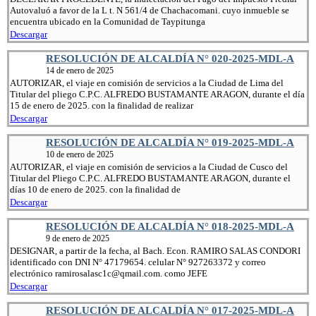
Autovaluó a favor de la L t. N 561/4 de Chachacomani. cuyo inmueble se
encuentra ubicado en la Comunidad de Taypitunga
Descargar
RESOLUCIÓN DE ALCALDÍA N° 020-2025-MDL-A
14 de enero de 2025
AUTORIZAR, el viaje en comisión de servicios a la Ciudad de Lima del
Titular del pliego C.P.C. ALFREDO BUSTAMANTE ARAGON, durante el día
15 de enero de 2025. con la finalidad de realizar
Descargar
RESOLUCIÓN DE ALCALDÍA N° 019-2025-MDL-A
10 de enero de 2025
AUTORIZAR, el viaje en comisión de servicios a la Ciudad de Cusco del
Titular del Pliego C.P.C. ALFREDO BUSTAMANTE ARAGON, durante el
días 10 de enero de 2025. con la finalidad de
Descargar
RESOLUCIÓN DE ALCALDÍA N° 018-2025-MDL-A
9 de enero de 2025
DESIGNAR, a partir de la fecha, al Bach. Econ. RAMIRO SALAS CONDORI
identificado con DNI N° 47179654. celular N° 927263372 y correo
electrónico ramirosalasc1c@qmail.com. como JEFE
Descargar
RESOLUCIÓN DE ALCALDÍA N° 017-2025-MDL-A