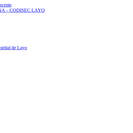
scente
A – CODISEC LAYO
strital de Layo