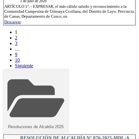
1 de julio de 2026
ARTÍCULO 1°. - EXPRESAR, el más cálido saludo y reconocimiento a la
Comunidad Campesina de Urinsaya Ccollana, del Distrito de Layo. Provincia
de Canas, Departamento de Cusco, en
Descargar
1
2
3
…
9
10
Siguiente
Resoluciones de Alcaldía 2025
RESOLUCIÓN DE ALCALDÍA N° 076-2025-MDL-A