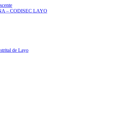
scente
A – CODISEC LAYO
strital de Layo