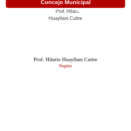
Concejo Municipal
Prof. Hilario Huayllani Cutire
Sra. Ale
Regidor