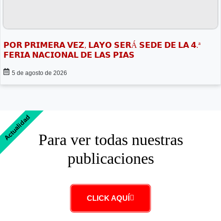
𝗣𝗢𝗥 𝗣𝗥𝗜𝗠𝗘𝗥𝗔 𝗩𝗘𝗭, 𝗟𝗔𝗬𝗢 𝗦𝗘𝗥Á 𝗦𝗘𝗗𝗘 𝗗𝗘 𝗟𝗔 𝟰.ª
𝗙𝗘𝗥𝗜𝗔 𝗡𝗔𝗖𝗜𝗢𝗡𝗔𝗟 𝗗𝗘 𝗟𝗔𝗦 𝗣𝗜𝗔𝗦
5 de agosto de 2026
Actualidad
Para ver todas nuestras
publicaciones
CLICK AQUÍ