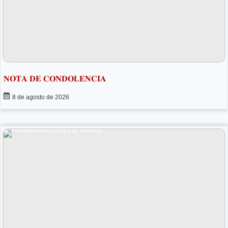
𝐍𝐎𝐓𝐀 𝐃𝐄 𝐂𝐎𝐍𝐃𝐎𝐋𝐄𝐍𝐂𝐈𝐀
8 de agosto de 2026