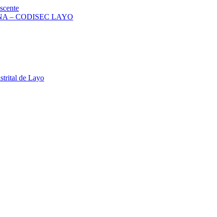
scente
A – CODISEC LAYO
strital de Layo