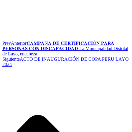
Prev
Anterior
𝐂𝐀𝐌𝐏𝐀Ñ𝐀 𝐃𝐄 𝐂𝐄𝐑𝐓𝐈𝐅𝐈𝐂𝐀𝐂𝐈Ó𝐍 𝐏𝐀𝐑𝐀
𝐏𝐄𝐑𝐒𝐎𝐍𝐀𝐒 𝐂𝐎𝐍 𝐃𝐈𝐒𝐂𝐀𝐏𝐀𝐂𝐈𝐃𝐀𝐃 La Municipalidad Distrital
de Layo, encabeza
Siguiente
ACTO DE INAUGURACIÓN DE COPA PERU LAYO
2024