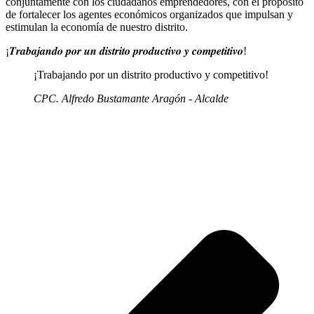
conjuntamente con los ciudadanos emprendedores, con el propósito
de fortalecer los agentes económicos organizados que impulsan y
estimulan la economía de nuestro distrito.
¡𝑻𝒓𝒂𝒃𝒂𝒋𝒂𝒏𝒅𝒐 𝒑𝒐𝒓 𝒖𝒏 𝒅𝒊𝒔𝒕𝒓𝒊𝒕𝒐 𝒑𝒓𝒐𝒅𝒖𝒄𝒕𝒊𝒗𝒐 𝒚 𝒄𝒐𝒎𝒑𝒆𝒕𝒊𝒕𝒊𝒗𝒐!
¡Trabajando por un distrito productivo y competitivo!
CPC. Alfredo Bustamante Aragón - Alcalde