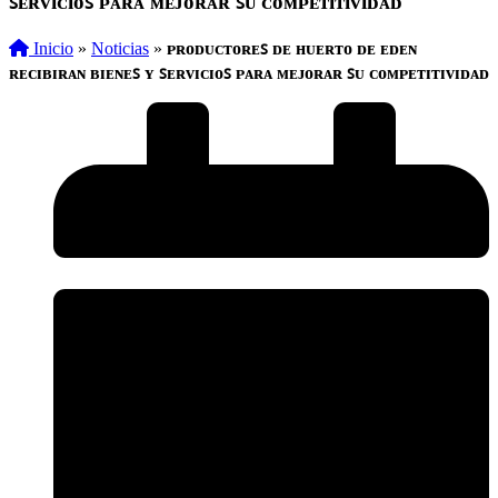
ꜱᴇʀᴠɪᴄɪᴏꜱ ᴘᴀʀᴀ ᴍᴇᴊᴏʀᴀʀ ꜱᴜ ᴄᴏᴍᴘᴇᴛɪᴛɪᴠɪᴅᴀᴅ
Inicio
»
Noticias
»
ᴘʀᴏᴅᴜᴄᴛᴏʀᴇꜱ ᴅᴇ ʜᴜᴇʀᴛᴏ ᴅᴇ ᴇᴅᴇɴ
ʀᴇᴄɪʙɪʀᴀɴ ʙɪᴇɴᴇꜱ ʏ ꜱᴇʀᴠɪᴄɪᴏꜱ ᴘᴀʀᴀ ᴍᴇᴊᴏʀᴀʀ ꜱᴜ ᴄᴏᴍᴘᴇᴛɪᴛɪᴠɪᴅᴀᴅ