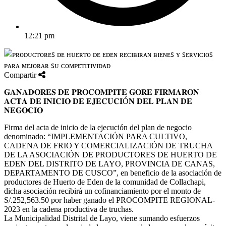
12:21 pm
Compartir
𝐆𝐀𝐍𝐀𝐃𝐎𝐑𝐄𝐒 𝐃𝐄 𝐏𝐑𝐎𝐂𝐎𝐌𝐏𝐈𝐓𝐄 𝐆𝐎𝐑𝐄 𝐅𝐈𝐑𝐌𝐀𝐑𝐎𝐍
𝐀𝐂𝐓𝐀 𝐃𝐄 𝐈𝐍𝐈𝐂𝐈𝐎 𝐃𝐄 𝐄𝐉𝐄𝐂𝐔𝐂𝐈Ó𝐍 𝐃𝐄𝐋 𝐏𝐋𝐀𝐍 𝐃𝐄
𝐍𝐄𝐆𝐎𝐂𝐈𝐎
Firma del acta de inicio de la
ejecución del plan de negocio
denominado: “IMPLEMENTACIÓN PARA CULTIVO,
CADENA DE FRIO Y COMERCIALIZACIÓN DE TRUCHA
DE LA ASOCIACIÓN DE PRODUCTORES DE HUERTO DE
EDEN DEL DISTRITO DE LAYO, PROVINCIA DE CANAS,
DEPARTAMENTO DE CUSCO”, en beneficio de la asociación de
productores de Huerto de Eden de la comunidad de Collachapi,
dicha asociación recibirá un cofinanciamiento por el monto de
S/.252,563.50 por haber ganado el PROCOMPITE REGIONAL-
2023 en la cadena productiva de truchas.
La Municipalidad Distrital de Layo, viene sumando esfuerzos