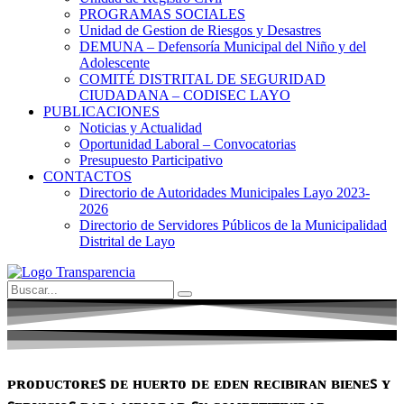
PROGRAMAS SOCIALES
Unidad de Gestion de Riesgos y Desastres
DEMUNA – Defensoría Municipal del Niño y del
Adolescente
COMITÉ DISTRITAL DE SEGURIDAD
CIUDADANA – CODISEC LAYO
PUBLICACIONES
Noticias y Actualidad
Oportunidad Laboral – Convocatorias
Presupuesto Participativo
CONTACTOS
Directorio de Autoridades Municipales Layo 2023-
2026
Directorio de Servidores Públicos de la Municipalidad
Distrital de Layo
ᴘʀᴏᴅᴜᴄᴛᴏʀᴇꜱ ᴅᴇ ʜᴜᴇʀᴛᴏ ᴅᴇ ᴇᴅᴇɴ ʀᴇᴄɪʙɪʀᴀɴ ʙɪᴇɴᴇꜱ ʏ