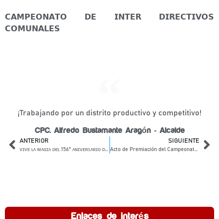
𝗖𝗔𝗠𝗣𝗘𝗢𝗡𝗔𝗧𝗢 𝗗𝗘 𝗜𝗡𝗧𝗘𝗥 𝗗𝗜𝗥𝗘𝗖𝗧𝗜𝗩𝗢𝗦
𝗖𝗢𝗠𝗨𝗡𝗔𝗟𝗘𝗦
¡Trabajando por un distrito productivo y competitivo!
CPC. Alfredo Bustamante Aragón - Alcalde
ANTERIOR
SIGUIENTE
ᴠɪᴠᴇ ʟᴀ ᴍᴀɢɪᴀ ᴅᴇʟ 156° ᴀɴɪᴠᴇʀꜱᴀʀɪᴏ ᴅᴇ ɴᴜᴇꜱᴛʀᴏ ᴅɪꜱᴛʀɪᴛᴏ ᴅᴇ ʟᴀʏᴏ
Acto de Premiación del Campeonato de Interdirectivos Comunales del Distrito de Layo
Enlaces de interés