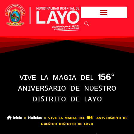
ᴠɪᴠᴇ ʟᴀ ᴍᴀɢɪᴀ ᴅᴇʟ 156°
ᴀɴɪᴠᴇʀꜱᴀʀɪᴏ ᴅᴇ ɴᴜᴇꜱᴛʀᴏ
ᴅɪꜱᴛʀɪᴛᴏ ᴅᴇ ʟᴀʏᴏ
Inicio
»
Noticias
»
ᴠɪᴠᴇ ʟᴀ ᴍᴀɢɪᴀ ᴅᴇʟ 156° ᴀɴɪᴠᴇʀꜱᴀʀɪᴏ ᴅᴇ
ɴᴜᴇꜱᴛʀᴏ ᴅɪꜱᴛʀɪᴛᴏ ᴅᴇ ʟᴀʏᴏ