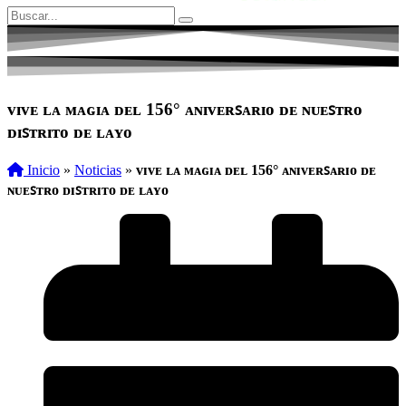
ᴠɪᴠᴇ ʟᴀ ᴍᴀɢɪᴀ ᴅᴇʟ 156° ᴀɴɪᴠᴇʀꜱᴀʀɪᴏ ᴅᴇ ɴᴜᴇꜱᴛʀᴏ
ᴅɪꜱᴛʀɪᴛᴏ ᴅᴇ ʟᴀʏᴏ
Inicio
»
Noticias
»
ᴠɪᴠᴇ ʟᴀ ᴍᴀɢɪᴀ ᴅᴇʟ 156° ᴀɴɪᴠᴇʀꜱᴀʀɪᴏ ᴅᴇ
ɴᴜᴇꜱᴛʀᴏ ᴅɪꜱᴛʀɪᴛᴏ ᴅᴇ ʟᴀʏᴏ