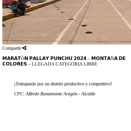
Compartir
𝗠𝗔𝗥𝗔𝗧Ó𝗡 𝗣𝗔𝗟𝗟𝗔𝗬 𝗣𝗨𝗡𝗖𝗛𝗨 𝟮𝟬𝟮𝟰 – 𝗠𝗢𝗡𝗧𝗔Ñ𝗔 𝗗𝗘
𝗖𝗢𝗟𝗢𝗥𝗘𝗦 – LLEGADA CATEGORIA LIBRE
¡Trabajando por un distrito productivo y competitivo!
CPC. Alfredo Bustamante Aragón - Alcalde