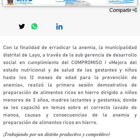
Compartir
Con la finalidad de erradicar la anemia, la municipalidad
distrital de Layo, a través de la sub gerencia de desarrollo
social en
cumplimiento del COMPROMISO I «Mejora del
estado nutricional y de salud de las gestantes y niños
hasta los 12 meses de edad para la prevención de
anemia», realizó la primera sesión demostrativa de
preparación de alimentos ricos en hierro dirigido a niños
menores de 3 años, madres lactantes y gestantes; donde
se les capacitó en temas sobre el correcto lavado de
manos, causas y consecuencias de la anemia y
preparación de alimentos ricos en hierro.
¡𝑻𝒓𝒂𝒃𝒂𝒋𝒂𝒏𝒅𝒐 𝒑𝒐𝒓 𝒖𝒏 𝒅𝒊𝒔𝒕𝒓𝒊𝒕𝒐 𝒑𝒓𝒐𝒅𝒖𝒄𝒕𝒊𝒗𝒐 𝒚 𝒄𝒐𝒎𝒑𝒆𝒕𝒊𝒕𝒊𝒗𝒐!