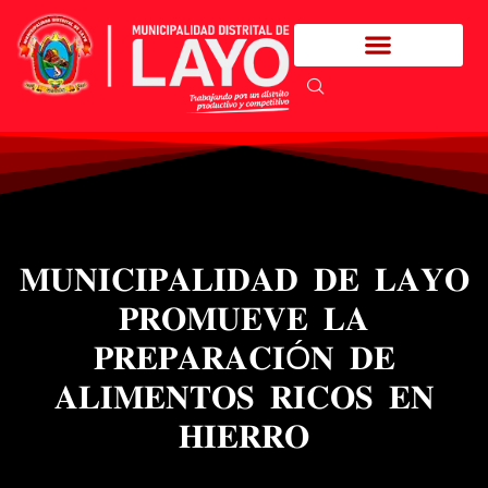
𝐌𝐔𝐍𝐈𝐂𝐈𝐏𝐀𝐋𝐈𝐃𝐀𝐃 𝐃𝐄 𝐋𝐀𝐘𝐎
𝐏𝐑𝐎𝐌𝐔𝐄𝐕𝐄 𝐋𝐀
𝐏𝐑𝐄𝐏𝐀𝐑𝐀𝐂𝐈Ó𝐍 𝐃𝐄
𝐀𝐋𝐈𝐌𝐄𝐍𝐓𝐎𝐒 𝐑𝐈𝐂𝐎𝐒 𝐄𝐍
𝐇𝐈𝐄𝐑𝐑𝐎