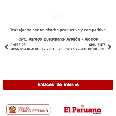
¡Trabajando por un distrito productivo y competitivo!
CPC. Alfredo Bustamante Aragón - Alcalde
ANTERIOR
SIGUIENTE
𝐌𝐔𝐍𝐈𝐂𝐈𝐏𝐀𝐋𝐈𝐃𝐀𝐃 𝐃𝐄 𝐋𝐀𝐘𝐎 𝐄𝐍𝐓𝐑𝐄𝐆Ó 𝐀𝐋𝐈𝐌𝐄𝐍𝐓𝐎𝐒 𝐁𝐀𝐋𝐀𝐍𝐂𝐄𝐀𝐃𝐎𝐒 𝐏𝐀𝐑𝐀 𝐏𝐑𝐎𝐃𝐔𝐂𝐓𝐎𝐑𝐄𝐒 𝐃𝐄 𝐓𝐑𝐔𝐂𝐇𝐀
𝐀𝐃𝐔𝐋𝐓𝐎𝐒 𝐌𝐀𝐘𝐎𝐑𝐄𝐒 𝐃𝐄 𝐇𝐈𝐋𝐀𝐓𝐔𝐍𝐆𝐀 𝐑𝐄𝐂𝐈𝐁𝐈𝐄𝐑𝐎𝐍 𝐓𝐀𝐋𝐋𝐄𝐑 𝐃𝐄 𝐂𝐀𝐏𝐀𝐂𝐈𝐓𝐀𝐂𝐈Ó𝐍 𝐏𝐀𝐑𝐀 𝐅𝐎𝐑𝐓𝐀𝐋𝐄𝐂𝐄𝐑 𝐒𝐔𝐒 𝐂𝐀𝐏𝐀𝐂𝐈𝐃𝐀𝐃𝐄𝐒
Enlaces de interés