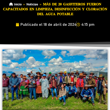
Inicio
»
Noticias
»
𝐌Á𝐒 𝐃𝐄 𝟐𝟎 𝐆𝐀𝐒𝐅𝐈𝐓𝐄𝐑𝐎𝐒 𝐅𝐔𝐄𝐑𝐎𝐍
𝐂𝐀𝐏𝐀𝐂𝐈𝐓𝐀𝐃𝐎𝐒 𝐄𝐍 𝐋𝐈𝐌𝐏𝐈𝐄𝐙𝐀, 𝐃𝐄𝐒𝐈𝐍𝐅𝐄𝐂𝐂𝐈Ó𝐍 𝐘 𝐂𝐋𝐎𝐑𝐀𝐂𝐈Ó𝐍
𝐃𝐄𝐋 𝐀𝐆𝐔𝐀 𝐏𝐎𝐓𝐀𝐁𝐋𝐄
Publicado el
18 de abril de 2024
4:15 pm