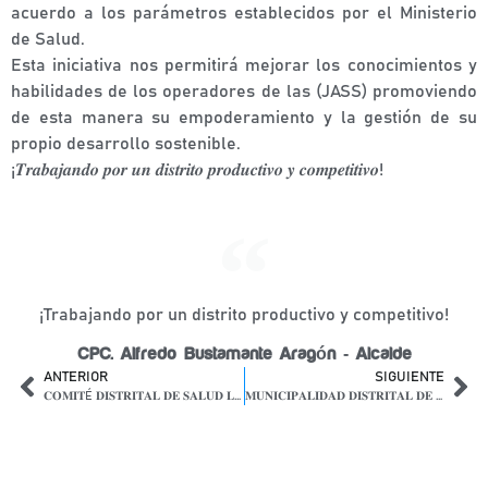
acuerdo a los parámetros establecidos por el Ministerio
de Salud.
Esta iniciativa nos permitirá mejorar los conocimientos y
habilidades de los operadores de las (JASS) promoviendo
de esta manera su empoderamiento y la gestión de su
propio desarrollo sostenible.
¡𝑻𝒓𝒂𝒃𝒂𝒋𝒂𝒏𝒅𝒐 𝒑𝒐𝒓 𝒖𝒏 𝒅𝒊𝒔𝒕𝒓𝒊𝒕𝒐 𝒑𝒓𝒐𝒅𝒖𝒄𝒕𝒊𝒗𝒐 𝒚 𝒄𝒐𝒎𝒑𝒆𝒕𝒊𝒕𝒊𝒗𝒐!
¡Trabajando por un distrito productivo y competitivo!
CPC. Alfredo Bustamante Aragón - Alcalde
ANTERIOR
SIGUIENTE
𝐂𝐎𝐌𝐈𝐓É 𝐃𝐈𝐒𝐓𝐑𝐈𝐓𝐀𝐋 𝐃𝐄 𝐒𝐀𝐋𝐔𝐃 𝐋𝐀𝐘𝐎 𝐘 𝐂𝐎𝐃𝐈𝐒𝐄𝐂 𝐒𝐎𝐒𝐓𝐔𝐕𝐈𝐄𝐑𝐎𝐍 𝐑𝐄𝐔𝐍𝐈𝐎𝐍 𝐎𝐑𝐃𝐈𝐍𝐀𝐑𝐈𝐀
𝐌𝐔𝐍𝐈𝐂𝐈𝐏𝐀𝐋𝐈𝐃𝐀𝐃 𝐃𝐈𝐒𝐓𝐑𝐈𝐓𝐀𝐋 𝐃𝐄 𝐋𝐀𝐘𝐎 𝐑𝐄𝐀𝐋𝐈𝐙Ó 𝐓𝐀𝐋𝐋𝐄𝐑 𝐃𝐄 𝐂𝐀𝐏𝐀𝐂𝐈𝐓𝐀𝐂𝐈Ó𝐍 𝐄𝐍 𝐏𝐑𝐄𝐕𝐄𝐍𝐂𝐈Ó𝐍 𝐃𝐄 𝐈𝐍𝐂𝐄𝐍𝐃𝐈𝐎𝐒 𝐅𝐎𝐑𝐄𝐒𝐓𝐀𝐋𝐄𝐒