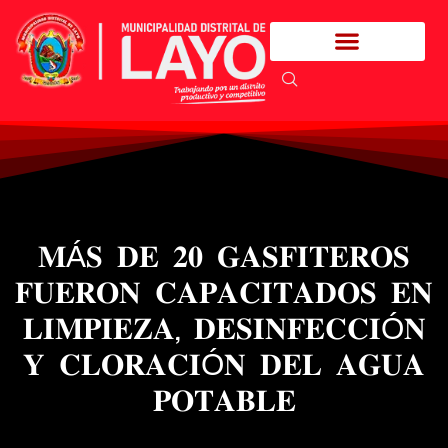
𝐌Á𝐒 𝐃𝐄 𝟐𝟎 𝐆𝐀𝐒𝐅𝐈𝐓𝐄𝐑𝐎𝐒
𝐅𝐔𝐄𝐑𝐎𝐍 𝐂𝐀𝐏𝐀𝐂𝐈𝐓𝐀𝐃𝐎𝐒 𝐄𝐍
𝐋𝐈𝐌𝐏𝐈𝐄𝐙𝐀, 𝐃𝐄𝐒𝐈𝐍𝐅𝐄𝐂𝐂𝐈Ó𝐍
𝐘 𝐂𝐋𝐎𝐑𝐀𝐂𝐈Ó𝐍 𝐃𝐄𝐋 𝐀𝐆𝐔𝐀
𝐏𝐎𝐓𝐀𝐁𝐋𝐄