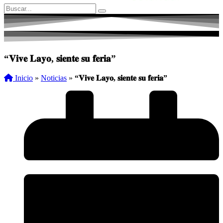
“𝐕𝐢𝐯𝐞 𝐋𝐚𝐲𝐨, 𝐬𝐢𝐞𝐧𝐭𝐞 𝐬𝐮 𝐟𝐞𝐫𝐢𝐚”
Inicio
»
Noticias
»
“𝐕𝐢𝐯𝐞 𝐋𝐚𝐲𝐨, 𝐬𝐢𝐞𝐧𝐭𝐞 𝐬𝐮 𝐟𝐞𝐫𝐢𝐚”