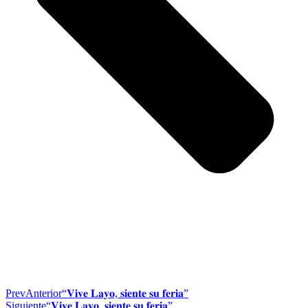
Prev
Anterior
“𝐕𝐢𝐯𝐞 𝐋𝐚𝐲𝐨, 𝐬𝐢𝐞𝐧𝐭𝐞 𝐬𝐮 𝐟𝐞𝐫𝐢𝐚”
Siguiente
“𝐕𝐢𝐯𝐞 𝐋𝐚𝐲𝐨, 𝐬𝐢𝐞𝐧𝐭𝐞 𝐬𝐮 𝐟𝐞𝐫𝐢𝐚”