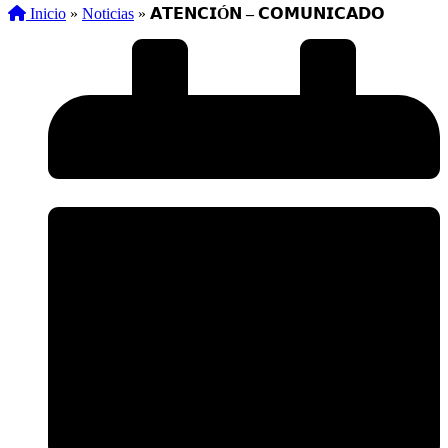
Inicio
»
Noticias
»
𝗔𝗧𝗘𝗡𝗖𝗜Ó𝗡 – 𝗖𝗢𝗠𝗨𝗡𝗜𝗖𝗔𝗗𝗢