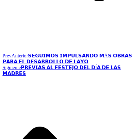
Prev
Anterior
𝗦𝗘𝗚𝗨𝗜𝗠𝗢𝗦 𝗜𝗠𝗣𝗨𝗟𝗦𝗔𝗡𝗗𝗢 𝗠Á𝗦 𝗢𝗕𝗥𝗔𝗦
𝗣𝗔𝗥𝗔 𝗘𝗟 𝗗𝗘𝗦𝗔𝗥𝗥𝗢𝗟𝗟𝗢 𝗗𝗘 𝗟𝗔𝗬𝗢
Siguiente
𝗣𝗥𝗘𝗩𝗜𝗔𝗦 𝗔𝗟 𝗙𝗘𝗦𝗧𝗘𝗝𝗢 𝗗𝗘𝗟 𝗗Í𝗔 𝗗𝗘 𝗟𝗔𝗦
𝗠𝗔𝗗𝗥𝗘𝗦