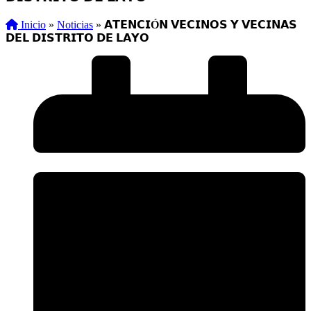
Inicio
»
Noticias
»
𝗔𝗧𝗘𝗡𝗖𝗜Ó𝗡 𝗩𝗘𝗖𝗜𝗡𝗢𝗦 𝗬 𝗩𝗘𝗖𝗜𝗡𝗔𝗦
𝗗𝗘𝗟 𝗗𝗜𝗦𝗧𝗥𝗜𝗧𝗢 𝗗𝗘 𝗟𝗔𝗬𝗢