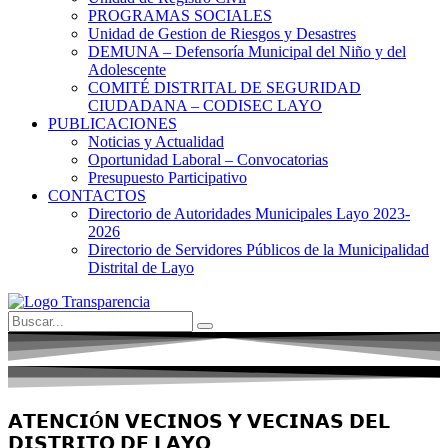
PROGRAMAS SOCIALES
Unidad de Gestion de Riesgos y Desastres
DEMUNA – Defensoría Municipal del Niño y del
Adolescente
COMITÉ DISTRITAL DE SEGURIDAD
CIUDADANA – CODISEC LAYO
PUBLICACIONES
Noticias y Actualidad
Oportunidad Laboral – Convocatorias
Presupuesto Participativo
CONTACTOS
Directorio de Autoridades Municipales Layo 2023-
2026
Directorio de Servidores Públicos de la Municipalidad
Distrital de Layo
𝗔𝗧𝗘𝗡𝗖𝗜Ó𝗡 𝗩𝗘𝗖𝗜𝗡𝗢𝗦 𝗬 𝗩𝗘𝗖𝗜𝗡𝗔𝗦 𝗗𝗘𝗟
𝗗𝗜𝗦𝗧𝗥𝗜𝗧𝗢 𝗗𝗘 𝗟𝗔𝗬𝗢