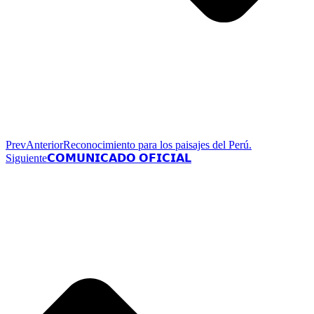
Prev
Anterior
Reconocimiento para los paisajes del Perú.
Siguiente
𝗖𝗢𝗠𝗨𝗡𝗜𝗖𝗔𝗗𝗢 𝗢𝗙𝗜𝗖𝗜𝗔𝗟