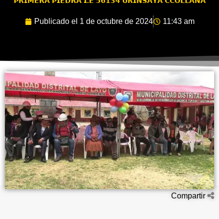
𝗣𝗥𝗜𝗠𝗘𝗥𝗔 𝗣𝗜𝗘𝗗𝗥𝗔 𝗜.𝗘 𝟱𝟲𝟭𝟯𝟰 𝗨𝗥𝗜𝗡𝗦𝗔𝗬𝗔 𝗖𝗖𝗢𝗟𝗟𝗔𝗡𝗔
Publicado el
1 de octubre de 2024
11:43 am
Compartir