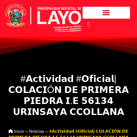
#𝗔𝗰𝘁𝗶𝘃𝗶𝗱𝗮𝗱 #𝗢𝗳𝗶𝗰𝗶𝗮𝗹|
𝗖𝗢𝗟𝗔𝗖𝗜Ó𝗡 𝗗𝗘 𝗣𝗥𝗜𝗠𝗘𝗥𝗔
𝗣𝗜𝗘𝗗𝗥𝗔 𝗜.𝗘 𝟱𝟲𝟭𝟯𝟰
𝗨𝗥𝗜𝗡𝗦𝗔𝗬𝗔 𝗖𝗖𝗢𝗟𝗟𝗔𝗡𝗔
Inicio
»
Noticias
»
#𝗔𝗰𝘁𝗶𝘃𝗶𝗱𝗮𝗱 #𝗢𝗳𝗶𝗰𝗶𝗮𝗹| 𝗖𝗢𝗟𝗔𝗖𝗜Ó𝗡 𝗗𝗘