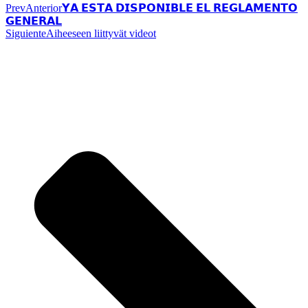
Prev
Anterior
𝗬𝗔 𝗘𝗦𝗧𝗔 𝗗𝗜𝗦𝗣𝗢𝗡𝗜𝗕𝗟𝗘 𝗘𝗟 𝗥𝗘𝗚𝗟𝗔𝗠𝗘𝗡𝗧𝗢
𝗚𝗘𝗡𝗘𝗥𝗔𝗟
Siguiente
Aiheeseen liittyvät videot