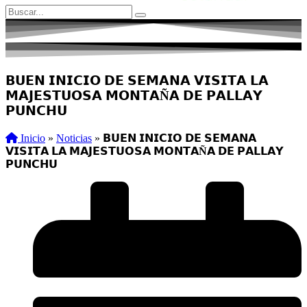
𝗕𝗨𝗘𝗡 𝗜𝗡𝗜𝗖𝗜𝗢 𝗗𝗘 𝗦𝗘𝗠𝗔𝗡𝗔 𝗩𝗜𝗦𝗜𝗧𝗔 𝗟𝗔
𝗠𝗔𝗝𝗘𝗦𝗧𝗨𝗢𝗦𝗔 𝗠𝗢𝗡𝗧𝗔Ñ𝗔 𝗗𝗘 𝗣𝗔𝗟𝗟𝗔𝗬
𝗣𝗨𝗡𝗖𝗛𝗨
Inicio
»
Noticias
»
𝗕𝗨𝗘𝗡 𝗜𝗡𝗜𝗖𝗜𝗢 𝗗𝗘 𝗦𝗘𝗠𝗔𝗡𝗔
𝗩𝗜𝗦𝗜𝗧𝗔 𝗟𝗔 𝗠𝗔𝗝𝗘𝗦𝗧𝗨𝗢𝗦𝗔 𝗠𝗢𝗡𝗧𝗔Ñ𝗔 𝗗𝗘 𝗣𝗔𝗟𝗟𝗔𝗬
𝗣𝗨𝗡𝗖𝗛𝗨