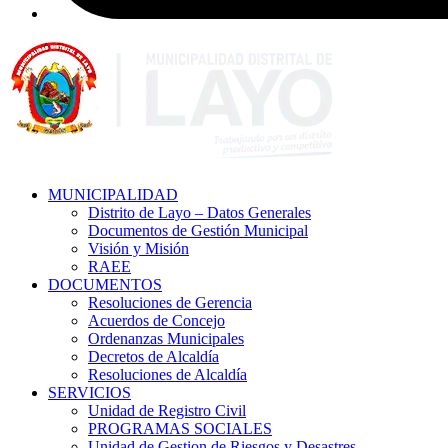
MUNICIPALIDAD
Distrito de Layo – Datos Generales
Documentos de Gestión Municipal
Visión y Misión
RAEE
DOCUMENTOS
Resoluciones de Gerencia
Acuerdos de Concejo
Ordenanzas Municipales
Decretos de Alcaldía
Resoluciones de Alcaldía
SERVICIOS
Unidad de Registro Civil
PROGRAMAS SOCIALES
Unidad de Gestion de Riesgos y Desastres