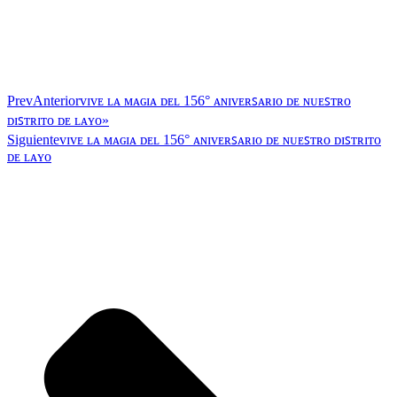
Prev
Anterior
ᴠɪᴠᴇ ʟᴀ ᴍᴀɢɪᴀ ᴅᴇʟ 156° ᴀɴɪᴠᴇʀꜱᴀʀɪᴏ ᴅᴇ ɴᴜᴇꜱᴛʀᴏ
ᴅɪꜱᴛʀɪᴛᴏ ᴅᴇ ʟᴀʏᴏ»
Siguiente
ᴠɪᴠᴇ ʟᴀ ᴍᴀɢɪᴀ ᴅᴇʟ 156° ᴀɴɪᴠᴇʀꜱᴀʀɪᴏ ᴅᴇ ɴᴜᴇꜱᴛʀᴏ ᴅɪꜱᴛʀɪᴛᴏ
ᴅᴇ ʟᴀʏᴏ