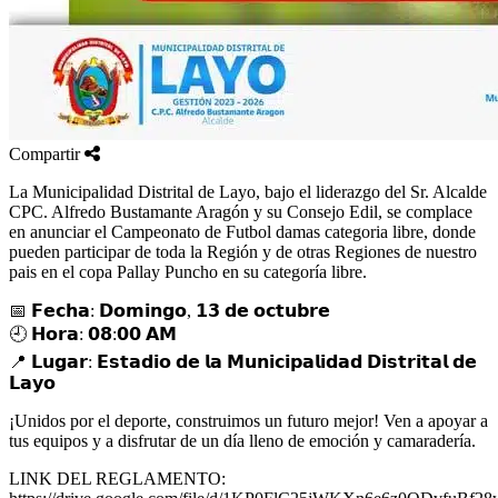
Compartir
La Municipalidad Distrital de Layo, bajo el liderazgo del Sr. Alcalde
CPC. Alfredo Bustamante Aragón y su Consejo Edil, se complace
en anunciar el Campeonato de Futbol damas categoria libre, donde
pueden participar de toda la Región y de otras Regiones de nuestro
pais en el copa Pallay Puncho en su categoría libre.
📅 𝗙𝗲𝗰𝗵𝗮: 𝗗𝗼𝗺𝗶𝗻𝗴𝗼, 𝟭𝟯 𝗱𝗲 𝗼𝗰𝘁𝘂𝗯𝗿𝗲
🕘 𝗛𝗼𝗿𝗮: 𝟬𝟴:𝟬𝟬 𝗔𝗠
📍 𝗟𝘂𝗴𝗮𝗿: 𝗘𝘀𝘁𝗮𝗱𝗶𝗼 𝗱𝗲 𝗹𝗮 𝗠𝘂𝗻𝗶𝗰𝗶𝗽𝗮𝗹𝗶𝗱𝗮𝗱 𝗗𝗶𝘀𝘁𝗿𝗶𝘁𝗮𝗹 𝗱𝗲
𝗟𝗮𝘆𝗼
¡Unidos por el deporte, construimos un futuro mejor! Ven a apoyar a
tus equipos y a disfrutar de un día lleno de emoción y camaradería.
LINK DEL REGLAMENTO: