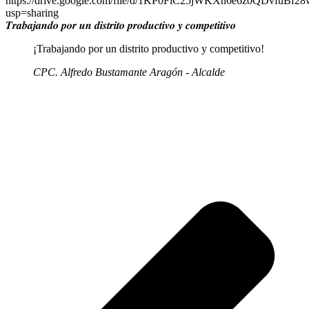
https://drive.google.com/file/d/1KP0FlC25jWKXn6e6z0QDvfuBf2
usp=sharing
𝑻𝒓𝒂𝒃𝒂𝒋𝒂𝒏𝒅𝒐 𝒑𝒐𝒓 𝒖𝒏 𝒅𝒊𝒔𝒕𝒓𝒊𝒕𝒐 𝒑𝒓𝒐𝒅𝒖𝒄𝒕𝒊𝒗𝒐 𝒚 𝒄𝒐𝒎𝒑𝒆𝒕𝒊𝒕𝒊𝒗𝒐
¡Trabajando por un distrito productivo y competitivo!
CPC. Alfredo Bustamante Aragón - Alcalde