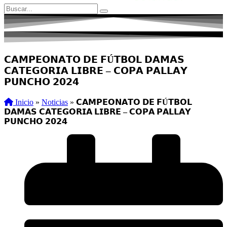
𝗖𝗔𝗠𝗣𝗘𝗢𝗡𝗔𝗧𝗢 𝗗𝗘 𝗙Ú𝗧𝗕𝗢𝗟 𝗗𝗔𝗠𝗔𝗦
𝗖𝗔𝗧𝗘𝗚𝗢𝗥𝗜𝗔 𝗟𝗜𝗕𝗥𝗘 – 𝗖𝗢𝗣𝗔 𝗣𝗔𝗟𝗟𝗔𝗬
𝗣𝗨𝗡𝗖𝗛𝗢 𝟮𝟬𝟮𝟰
Inicio
»
Noticias
»
𝗖𝗔𝗠𝗣𝗘𝗢𝗡𝗔𝗧𝗢 𝗗𝗘 𝗙Ú𝗧𝗕𝗢𝗟
𝗗𝗔𝗠𝗔𝗦 𝗖𝗔𝗧𝗘𝗚𝗢𝗥𝗜𝗔 𝗟𝗜𝗕𝗥𝗘 – 𝗖𝗢𝗣𝗔 𝗣𝗔𝗟𝗟𝗔𝗬
𝗣𝗨𝗡𝗖𝗛𝗢 𝟮𝟬𝟮𝟰