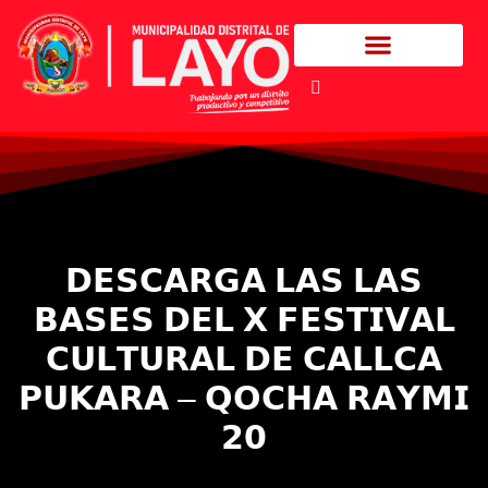
𝗗𝗘𝗦𝗖𝗔𝗥𝗚𝗔 𝗟𝗔𝗦 𝗟𝗔𝗦
𝗕𝗔𝗦𝗘𝗦 𝗗𝗘𝗟 𝗫 𝗙𝗘𝗦𝗧𝗜𝗩𝗔𝗟
𝗖𝗨𝗟𝗧𝗨𝗥𝗔𝗟 𝗗𝗘 𝗖𝗔𝗟𝗟𝗖𝗔
𝗣𝗨𝗞𝗔𝗥𝗔 – 𝗤𝗢𝗖𝗛𝗔 𝗥𝗔𝗬𝗠𝗜
𝟮𝟬