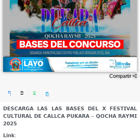
Compartir
𝗗𝗘𝗦𝗖𝗔𝗥𝗚𝗔 𝗟𝗔𝗦 𝗟𝗔𝗦 𝗕𝗔𝗦𝗘𝗦 𝗗𝗘𝗟 𝗫 𝗙𝗘𝗦𝗧𝗜𝗩𝗔𝗟
𝗖𝗨𝗟𝗧𝗨𝗥𝗔𝗟 𝗗𝗘 𝗖𝗔𝗟𝗟𝗖𝗔 𝗣𝗨𝗞𝗔𝗥𝗔 – 𝗤𝗢𝗖𝗛𝗔 𝗥𝗔𝗬𝗠𝗜
𝟮𝟬𝟮𝟱
𝗟𝗶𝗻𝗸: