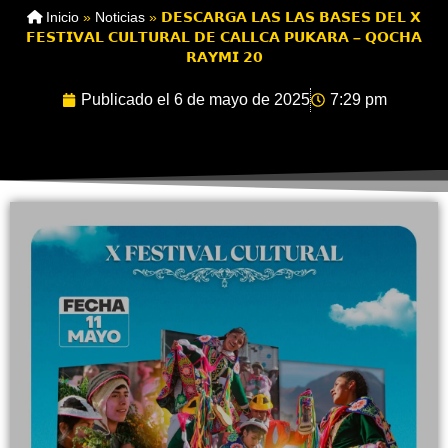
Inicio
»
Noticias
»
𝗗𝗘𝗦𝗖𝗔𝗥𝗚𝗔 𝗟𝗔𝗦 𝗟𝗔𝗦 𝗕𝗔𝗦𝗘𝗦 𝗗𝗘𝗟 𝗫
𝗙𝗘𝗦𝗧𝗜𝗩𝗔𝗟 𝗖𝗨𝗟𝗧𝗨𝗥𝗔𝗟 𝗗𝗘 𝗖𝗔𝗟𝗟𝗖𝗔 𝗣𝗨𝗞𝗔𝗥𝗔 – 𝗤𝗢𝗖𝗛𝗔
𝗥𝗔𝗬𝗠𝗜 𝟮𝟬
Publicado el
6 de mayo de 2025
7:29 pm