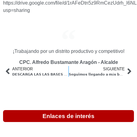
https://drive.google.com/file/d/1rAFeDtn5z9RmCezUdrh_l6NL
usp=sharing
¡Trabajando por un distrito productivo y competitivo!
CPC. Alfredo Bustamante Aragón - Alcalde
ANTERIOR
SIGUIENTE
𝗗𝗘𝗦𝗖𝗔𝗥𝗚𝗔 𝗟𝗔𝗦 𝗟𝗔𝗦 𝗕𝗔𝗦𝗘𝗦 𝗗𝗘𝗟 𝗫 𝗙𝗘𝗦𝗧𝗜𝗩𝗔𝗟 𝗖𝗨𝗟𝗧𝗨𝗥𝗔𝗟 𝗗𝗘 𝗖𝗔𝗟𝗟𝗖𝗔 𝗣𝗨𝗞𝗔𝗥𝗔 – 𝗤𝗢𝗖𝗛𝗔 𝗥𝗔𝗬𝗠𝗜 𝟮𝟬
𝗦𝗲𝗴𝘂𝗶𝗺𝗼𝘀 𝗹𝗹𝗲𝗴𝗮𝗻𝗱𝗼 𝗮 𝗺á𝘀 𝗯𝗲𝗻𝗲𝗳𝗶𝗰𝗶𝗮𝗿𝗶𝗼𝘀 𝗽𝗮𝗿𝗮 𝗹𝗮𝘀 𝗱𝗶𝗳𝗲𝗿𝗲𝗻𝘁𝗲𝘀 𝗽𝗿𝗼𝗴𝗿𝗮𝗺𝗮𝘀 𝘀𝗼𝗰𝗶𝗮𝗹𝗲𝘀
Enlaces de interés