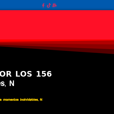
𝗢𝗥 𝗟𝗢𝗦 𝟭𝟱𝟲
es, N
e los momentos inolvidables, N