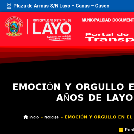
Plaza de Armas S/N Layo – Canas – Cusco
MUNICIPALIDAD
DOCUMENT
𝗘𝗠𝗢𝗖𝗜Ó𝗡 𝗬 𝗢𝗥𝗚𝗨𝗟𝗟𝗢 𝗘
𝗔Ñ𝗢𝗦 𝗗𝗘 𝗟𝗔𝗬
Inicio
»
Noticias
»
𝗘𝗠𝗢𝗖𝗜Ó𝗡 𝗬 𝗢𝗥𝗚𝗨𝗟𝗟𝗢 𝗘𝗡 𝗘𝗟
Pub