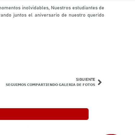
ive los momentos inolvidables, Nuestros estudiantes de
ando juntos el aniversario de nuestro querido
SIGUIENTE
𝗦𝗘𝗚𝗨𝗜𝗠𝗢𝗦 𝗖𝗢𝗠𝗣𝗔𝗥𝗧𝗜𝗘𝗡𝗗𝗢 𝗚𝗔𝗟𝗘𝗥𝗜𝗔 𝗗𝗘 𝗙𝗢𝗧𝗢𝗦