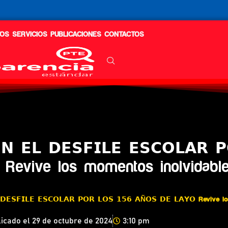
OS
SERVICIOS
PUBLICACIONES
CONTACTOS
 𝗘𝗟 𝗗𝗘𝗦𝗙𝗜𝗟𝗘 𝗘𝗦𝗖𝗢𝗟𝗔𝗥 𝗣
𝗢 Revive los momentos inolvidabl
 𝗗𝗘𝗦𝗙𝗜𝗟𝗘 𝗘𝗦𝗖𝗢𝗟𝗔𝗥 𝗣𝗢𝗥 𝗟𝗢𝗦 𝟭𝟱𝟲 𝗔Ñ𝗢𝗦 𝗗𝗘 𝗟𝗔𝗬𝗢 Reviv
licado el
29 de octubre de 2024
3:10 pm