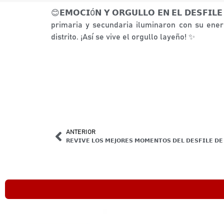
😊𝗘𝗠𝗢𝗖𝗜Ó𝗡 𝗬 𝗢𝗥𝗚𝗨𝗟𝗟𝗢 𝗘𝗡 𝗘𝗟 𝗗𝗘𝗦𝗙
primaria y secundaria iluminaron con su ener
distrito. ¡Así se vive el orgullo layeño! ✨
ANTERIOR
𝗥𝗘𝗩𝗜𝗩𝗘 𝗟𝗢𝗦 𝗠𝗘𝗝𝗢𝗥𝗘𝗦 𝗠𝗢𝗠𝗘𝗡𝗧𝗢𝗦 𝗗𝗘𝗟 𝗗𝗘𝗦𝗙𝗜𝗟𝗘 𝗗