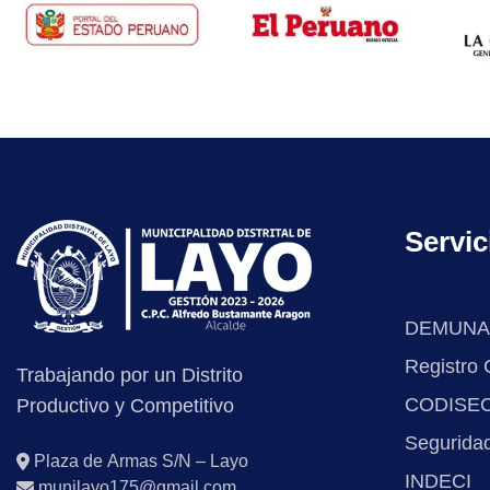
Servic
DEMUNA
Registro C
Trabajando por un Distrito
CODISE
Productivo y Competitivo
Segurida
Plaza de Armas S/N – Layo
INDECI
munilayo175@gmail.com