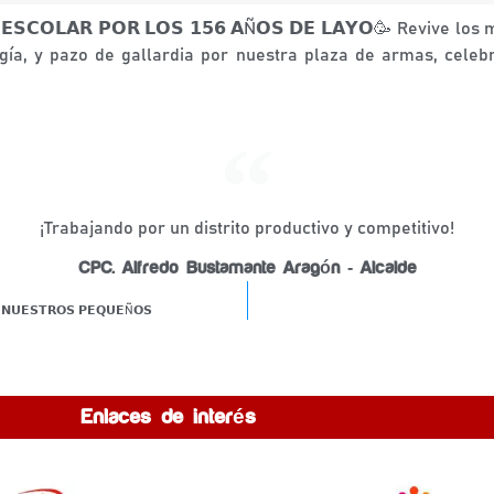
𝗟𝗘 𝗘𝗦𝗖𝗢𝗟𝗔𝗥 𝗣𝗢𝗥 𝗟𝗢𝗦 𝟭𝟱𝟲 𝗔Ñ𝗢𝗦 𝗗𝗘 𝗟𝗔𝗬𝗢🥳 Rev
gía, y pazo de gallardia por nuestra plaza de armas, celebr
¡Trabajando por un distrito productivo y competitivo!
CPC. Alfredo Bustamante Aragón - Alcalde
 𝗡𝗨𝗘𝗦𝗧𝗥𝗢𝗦 𝗣𝗘𝗤𝗨𝗘Ñ𝗢𝗦
Enlaces de interés