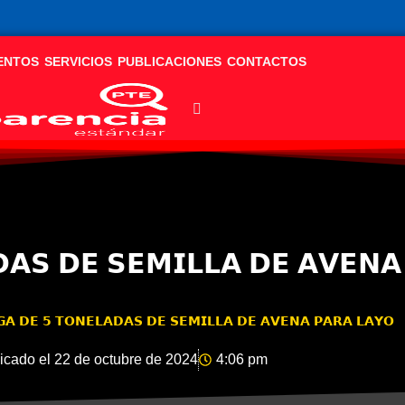
ENTOS
SERVICIOS
PUBLICACIONES
CONTACTOS
𝗔𝗦 𝗗𝗘 𝗦𝗘𝗠𝗜𝗟𝗟𝗔 𝗗𝗘 𝗔𝗩𝗘𝗡𝗔
𝗔 𝗗𝗘 𝟱 𝗧𝗢𝗡𝗘𝗟𝗔𝗗𝗔𝗦 𝗗𝗘 𝗦𝗘𝗠𝗜𝗟𝗟𝗔 𝗗𝗘 𝗔𝗩𝗘𝗡𝗔 𝗣𝗔𝗥𝗔 𝗟𝗔𝗬𝗢
icado el
22 de octubre de 2024
4:06 pm