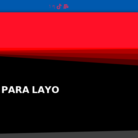
 𝗣𝗔𝗥𝗔 𝗟𝗔𝗬𝗢