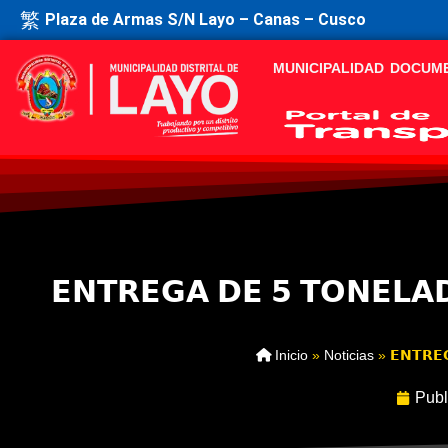
Plaza de Armas S/N Layo – Canas – Cusco
MUNICIPALIDAD
DOCUM
𝗘𝗡𝗧𝗥𝗘𝗚𝗔 𝗗𝗘 𝟱 𝗧𝗢𝗡𝗘𝗟𝗔
Inicio
»
Noticias
»
𝗘𝗡𝗧𝗥𝗘
Publ