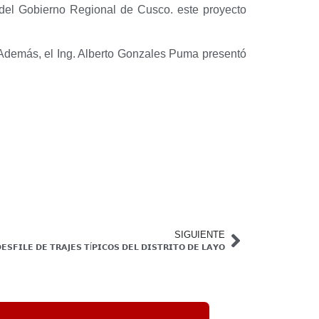
a del Gobierno Regional de Cusco. este proyecto
. Además, el Ing. Alberto Gonzales Puma presentó
SIGUIENTE
𝗘𝗦𝗙𝗜𝗟𝗘 𝗗𝗘 𝗧𝗥𝗔𝗝𝗘𝗦 𝗧Í𝗣𝗜𝗖𝗢𝗦 𝗗𝗘𝗟 𝗗𝗜𝗦𝗧𝗥𝗜𝗧𝗢 𝗗𝗘 𝗟𝗔𝗬𝗢