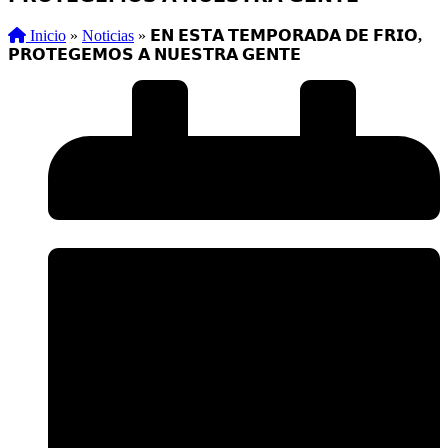
Inicio
»
Noticias
»
𝗘𝗡 𝗘𝗦𝗧𝗔 𝗧𝗘𝗠𝗣𝗢𝗥𝗔𝗗𝗔 𝗗𝗘 𝗙𝗥𝗜𝗢,
𝗣𝗥𝗢𝗧𝗘𝗚𝗘𝗠𝗢𝗦 𝗔 𝗡𝗨𝗘𝗦𝗧𝗥𝗔 𝗚𝗘𝗡𝗧𝗘