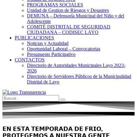
PROGRAMAS SOCIALES
Unidad de Gestion de Riesgos y Desastres
DEMUNA – Defensoría Municipal del Niño y del
Adolescente
COMITÉ DISTRITAL DE SEGURIDAD
CIUDADANA – CODISEC LAYO
PUBLICACIONES
Noticias y Actualidad
Oportunidad Laboral – Convocatorias
Presupuesto Participativo
CONTACTOS
Directorio de Autoridades Municipales Layo 2023-
2026
Directorio de Servidores Públicos de la Municipalidad
Distrital de Layo
𝗘𝗡 𝗘𝗦𝗧𝗔 𝗧𝗘𝗠𝗣𝗢𝗥𝗔𝗗𝗔 𝗗𝗘 𝗙𝗥𝗜𝗢,
𝗣𝗥𝗢𝗧𝗘𝗚𝗘𝗠𝗢𝗦 𝗔 𝗡𝗨𝗘𝗦𝗧𝗥𝗔 𝗚𝗘𝗡𝗧𝗘