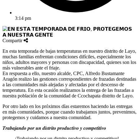
3:14 pm
Compartir
En esta temporada de bajas temperaturas en nuestro distrito de Layo,
muchas familias enfrentan condiciones difíciles, especialmente los
niños, adultos mayores y personas con discapacidad, quienes son los
más vulnerables ante el friaje.
En respuesta a ello, nuestro alcalde, CPC, Alfredo Bustamante
Aragón realizo las gestiones correspondientes de frazadas destinadas
a las comunidades más alejadas y afectadas por el descenso de
temperatura. En esta ocasión realizamos la entrega de las frazadas a
nuestra población de la comunidad de Ccochapata distrito de Layo.
Por otro lado en los próximos días estaremos haciendo las entregas
en más comunidades, porque cuando trabajamos juntos, prevenimos,
protegemos y cuidamos a nuestra comunidad.
𝑻𝒓𝒂𝒃𝒂𝒋𝒂𝒏𝒅𝒐 𝒑𝒐𝒓 𝒖𝒏 𝒅𝒊𝒔𝒕𝒓𝒊𝒕𝒐 𝒑𝒓𝒐𝒅𝒖𝒄𝒕𝒊𝒗𝒐 𝒚 𝒄𝒐𝒎𝒑𝒆𝒕𝒊𝒕𝒊𝒗𝒐
¡Trabajando por un distrito productivo y competitivo!