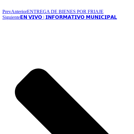
Prev
Anterior
ENTREGA DE BIENES POR FRIAJE
Siguiente
𝗘𝗡 𝗩𝗜𝗩𝗢 | 𝗜𝗡𝗙𝗢𝗥𝗠𝗔𝗧𝗜𝗩𝗢 𝗠𝗨𝗡𝗜𝗖𝗜𝗣𝗔𝗟