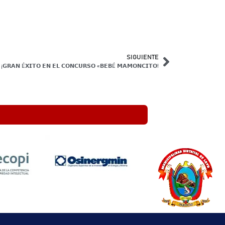
SIGUIENTE
¡𝗚𝗥𝗔𝗡 É𝗫𝗜𝗧𝗢 𝗘𝗡 𝗘𝗟 𝗖𝗢𝗡𝗖𝗨𝗥𝗦𝗢 «𝗕𝗘𝗕É 𝗠𝗔𝗠𝗢𝗡𝗖𝗜𝗧𝗢!