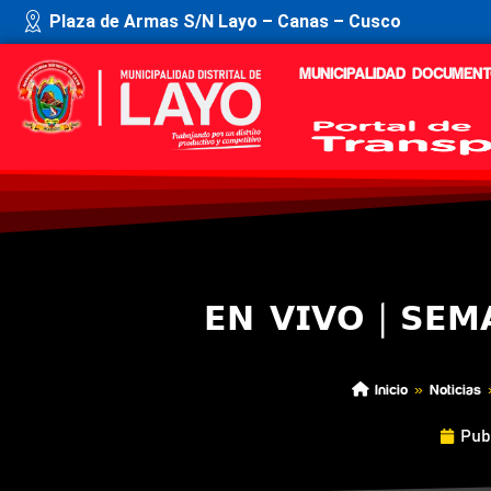
Plaza de Armas S/N Layo – Canas – Cusco
MUNICIPALIDAD
DOCUMENT
𝗘𝗡 𝗩𝗜𝗩𝗢 | 𝗦𝗘𝗠
Inicio
»
Noticias
Pub