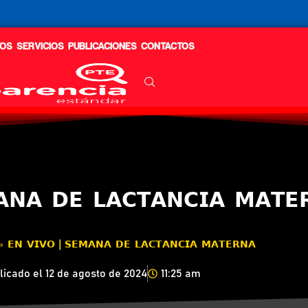
OS
SERVICIOS
PUBLICACIONES
CONTACTOS
𝗔𝗡𝗔 𝗗𝗘 𝗟𝗔𝗖𝗧𝗔𝗡𝗖𝗜𝗔 𝗠𝗔𝗧𝗘
»
𝗘𝗡 𝗩𝗜𝗩𝗢 | 𝗦𝗘𝗠𝗔𝗡𝗔 𝗗𝗘 𝗟𝗔𝗖𝗧𝗔𝗡𝗖𝗜𝗔 𝗠𝗔𝗧𝗘𝗥𝗡𝗔
licado el
12 de agosto de 2024
11:25 am