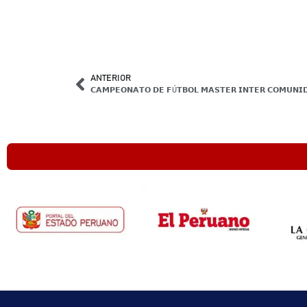
ANTERIOR
𝗖𝗔𝗠𝗣𝗘𝗢𝗡𝗔𝗧𝗢 𝗗𝗘 𝗙Ú𝗧𝗕𝗢𝗟 𝗠𝗔𝗦𝗧𝗘𝗥 𝗜𝗡𝗧𝗘𝗥 𝗖𝗢𝗠𝗨𝗡𝗜