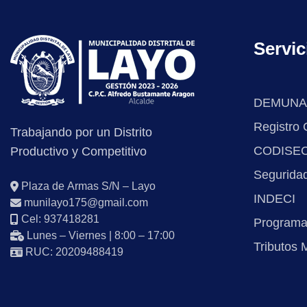
Servic
DEMUNA
Registro C
Trabajando por un Distrito
CODISE
Productivo y Competitivo
Segurida
Plaza de Armas S/N – Layo
INDECI
munilayo175@gmail.com
Cel: 937418281
Programa
Lunes – Viernes | 8:00 – 17:00
Tributos 
RUC: 20209488419