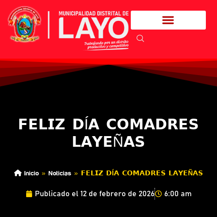
𝗙𝗘𝗟𝗜𝗭 𝗗Í𝗔 𝗖𝗢𝗠𝗔𝗗𝗥𝗘𝗦
𝗟𝗔𝗬𝗘Ñ𝗔𝗦
Inicio
»
Noticias
»
𝗙𝗘𝗟𝗜𝗭 𝗗Í𝗔 𝗖𝗢𝗠𝗔𝗗𝗥𝗘𝗦 𝗟𝗔𝗬𝗘Ñ𝗔𝗦
Publicado el
12 de febrero de 2026
6:00 am