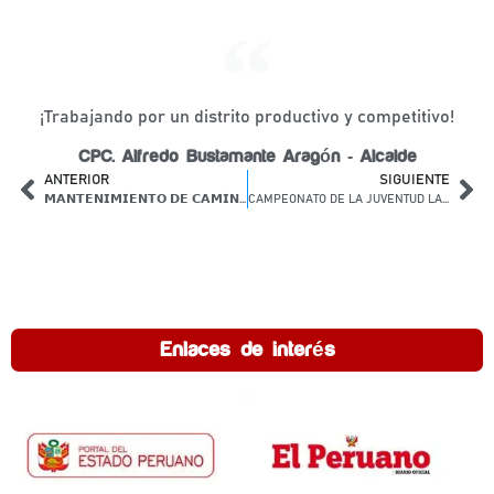
¡Trabajando por un distrito productivo y competitivo!
CPC. Alfredo Bustamante Aragón - Alcalde
ANTERIOR
SIGUIENTE
𝗠𝗔𝗡𝗧𝗘𝗡𝗜𝗠𝗜𝗘𝗡𝗧𝗢 𝗗𝗘 𝗖𝗔𝗠𝗜𝗡𝗢𝗦 𝗩𝗘𝗖𝗜𝗡𝗔𝗟𝗘𝗦 𝗘𝗡 𝗟𝗔𝗦 𝗖𝗢𝗠𝗨𝗡𝗜𝗗𝗔𝗗𝗘𝗦 𝗗𝗘𝗟 𝗗𝗜𝗦𝗧𝗥𝗜𝗧𝗢 𝗗𝗘 𝗟𝗔𝗬𝗢
CAMPEONATO DE LA JUVENTUD LAYO 2026
Enlaces de interés