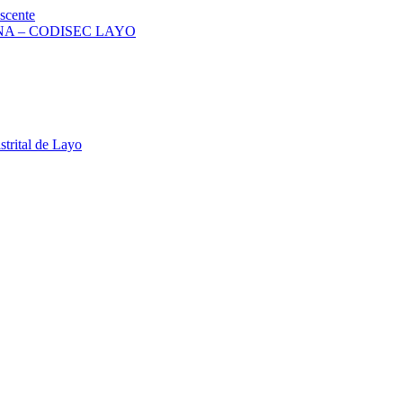
scente
A – CODISEC LAYO
strital de Layo