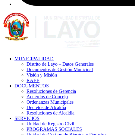
MUNICIPALIDAD
Distrito de Layo – Datos Generales
Documentos de Gestión Municipal
Visión y Misión
RAEE
DOCUMENTOS
Resoluciones de Gerencia
Acuerdos de Concejo
Ordenanzas Municipales
Decretos de Alcaldía
Resoluciones de Alcaldía
SERVICIOS
Unidad de Registro Civil
PROGRAMAS SOCIALES
Unidad de Gestion de Riesgos y Desastres