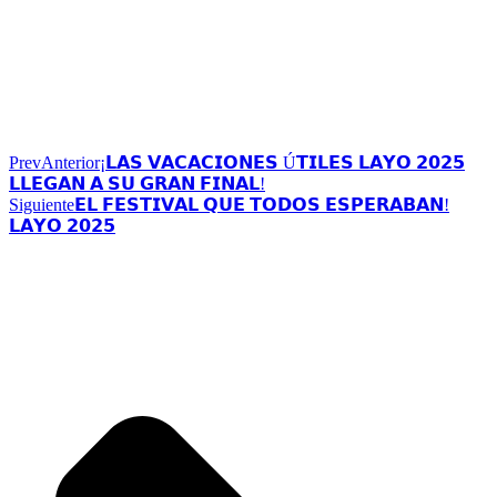
Prev
Anterior
¡𝗟𝗔𝗦 𝗩𝗔𝗖𝗔𝗖𝗜𝗢𝗡𝗘𝗦 Ú𝗧𝗜𝗟𝗘𝗦 𝗟𝗔𝗬𝗢 𝟮𝟬𝟮𝟱
𝗟𝗟𝗘𝗚𝗔𝗡 𝗔 𝗦𝗨 𝗚𝗥𝗔𝗡 𝗙𝗜𝗡𝗔𝗟!
Siguiente
𝗘𝗟 𝗙𝗘𝗦𝗧𝗜𝗩𝗔𝗟 𝗤𝗨𝗘 𝗧𝗢𝗗𝗢𝗦 𝗘𝗦𝗣𝗘𝗥𝗔𝗕𝗔𝗡!
𝗟𝗔𝗬𝗢 𝟮𝟬𝟮𝟱