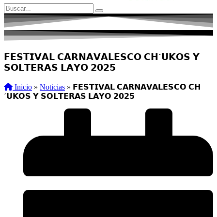
𝗙𝗘𝗦𝗧𝗜𝗩𝗔𝗟 𝗖𝗔𝗥𝗡𝗔𝗩𝗔𝗟𝗘𝗦𝗖𝗢 𝗖𝗛´𝗨𝗞𝗢𝗦 𝗬
𝗦𝗢𝗟𝗧𝗘𝗥𝗔𝗦 𝗟𝗔𝗬𝗢 𝟮𝟬𝟮𝟱
Inicio
»
Noticias
»
𝗙𝗘𝗦𝗧𝗜𝗩𝗔𝗟 𝗖𝗔𝗥𝗡𝗔𝗩𝗔𝗟𝗘𝗦𝗖𝗢 𝗖𝗛
´𝗨𝗞𝗢𝗦 𝗬 𝗦𝗢𝗟𝗧𝗘𝗥𝗔𝗦 𝗟𝗔𝗬𝗢 𝟮𝟬𝟮𝟱