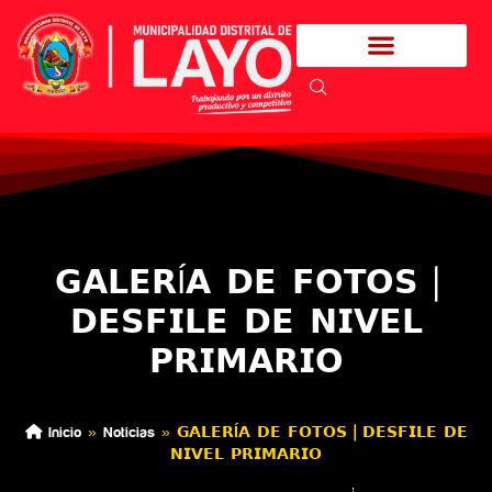
𝗚𝗔𝗟𝗘𝗥Í𝗔 𝗗𝗘 𝗙𝗢𝗧𝗢𝗦 |
𝗗𝗘𝗦𝗙𝗜𝗟𝗘 𝗗𝗘 𝗡𝗜𝗩𝗘𝗟
𝗣𝗥𝗜𝗠𝗔𝗥𝗜𝗢
Inicio
»
Noticias
»
𝗚𝗔𝗟𝗘𝗥Í𝗔 𝗗𝗘 𝗙𝗢𝗧𝗢𝗦 | 𝗗𝗘𝗦𝗙𝗜𝗟𝗘 𝗗𝗘
𝗡𝗜𝗩𝗘𝗟 𝗣𝗥𝗜𝗠𝗔𝗥𝗜𝗢