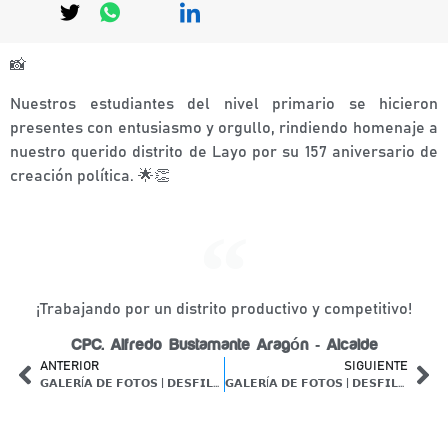
📸
Nuestros estudiantes del nivel primario se hicieron
presentes con entusiasmo y orgullo, rindiendo homenaje a
nuestro querido distrito de Layo por su 157 aniversario de
creación política. 🌟👏
¡Trabajando por un distrito productivo y competitivo!
CPC. Alfredo Bustamante Aragón - Alcalde
ANTERIOR
SIGUIENTE
𝗚𝗔𝗟𝗘𝗥Í𝗔 𝗗𝗘 𝗙𝗢𝗧𝗢𝗦 | 𝗗𝗘𝗦𝗙𝗜𝗟𝗘 𝗗𝗘 𝗡𝗜𝗩𝗘𝗟 𝗜𝗡𝗜𝗖𝗜𝗔𝗟
𝗚𝗔𝗟𝗘𝗥Í𝗔 𝗗𝗘 𝗙𝗢𝗧𝗢𝗦 | 𝗗𝗘𝗦𝗙𝗜𝗟𝗘 𝗗𝗘 𝗡𝗜𝗩𝗘𝗟 𝗦𝗘𝗖𝗨𝗡𝗗𝗔𝗥𝗜𝗢