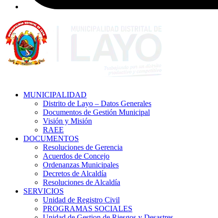
MUNICIPALIDAD
Distrito de Layo – Datos Generales
Documentos de Gestión Municipal
Visión y Misión
RAEE
DOCUMENTOS
Resoluciones de Gerencia
Acuerdos de Concejo
Ordenanzas Municipales
Decretos de Alcaldía
Resoluciones de Alcaldía
SERVICIOS
Unidad de Registro Civil
PROGRAMAS SOCIALES
Unidad de Gestion de Riesgos y Desastres