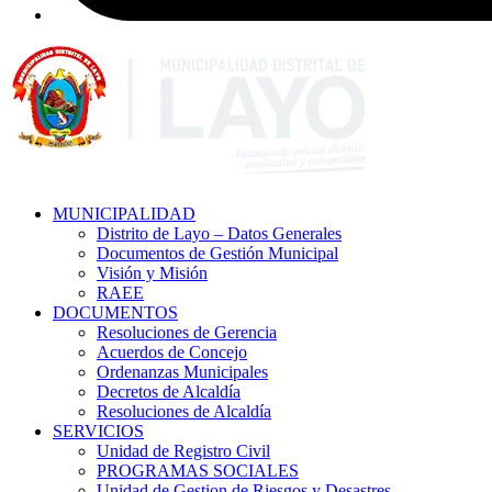
MUNICIPALIDAD
Distrito de Layo – Datos Generales
Documentos de Gestión Municipal
Visión y Misión
RAEE
DOCUMENTOS
Resoluciones de Gerencia
Acuerdos de Concejo
Ordenanzas Municipales
Decretos de Alcaldía
Resoluciones de Alcaldía
SERVICIOS
Unidad de Registro Civil
PROGRAMAS SOCIALES
Unidad de Gestion de Riesgos y Desastres