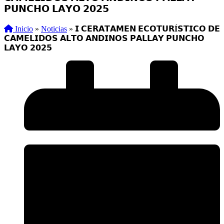
𝗣𝗨𝗡𝗖𝗛𝗢 𝗟𝗔𝗬𝗢 𝟮𝟬𝟮𝟱
Inicio
»
Noticias
»
𝗜 𝗖𝗘𝗥𝗔𝗧𝗔𝗠𝗘𝗡 𝗘𝗖𝗢𝗧𝗨𝗥Í𝗦𝗧𝗜𝗖𝗢 𝗗𝗘
𝗖𝗔𝗠𝗘𝗟𝗜𝗗𝗢𝗦 𝗔𝗟𝗧𝗢 𝗔𝗡𝗗𝗜𝗡𝗢𝗦 𝗣𝗔𝗟𝗟𝗔𝗬 𝗣𝗨𝗡𝗖𝗛𝗢
𝗟𝗔𝗬𝗢 𝟮𝟬𝟮𝟱