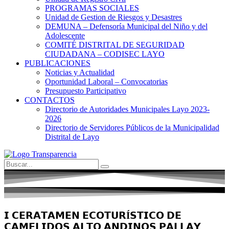
PROGRAMAS SOCIALES
Unidad de Gestion de Riesgos y Desastres
DEMUNA – Defensoría Municipal del Niño y del
Adolescente
COMITÉ DISTRITAL DE SEGURIDAD
CIUDADANA – CODISEC LAYO
PUBLICACIONES
Noticias y Actualidad
Oportunidad Laboral – Convocatorias
Presupuesto Participativo
CONTACTOS
Directorio de Autoridades Municipales Layo 2023-
2026
Directorio de Servidores Públicos de la Municipalidad
Distrital de Layo
𝗜 𝗖𝗘𝗥𝗔𝗧𝗔𝗠𝗘𝗡 𝗘𝗖𝗢𝗧𝗨𝗥Í𝗦𝗧𝗜𝗖𝗢 𝗗𝗘
𝗖𝗔𝗠𝗘𝗟𝗜𝗗𝗢𝗦 𝗔𝗟𝗧𝗢 𝗔𝗡𝗗𝗜𝗡𝗢𝗦 𝗣𝗔𝗟𝗟𝗔𝗬