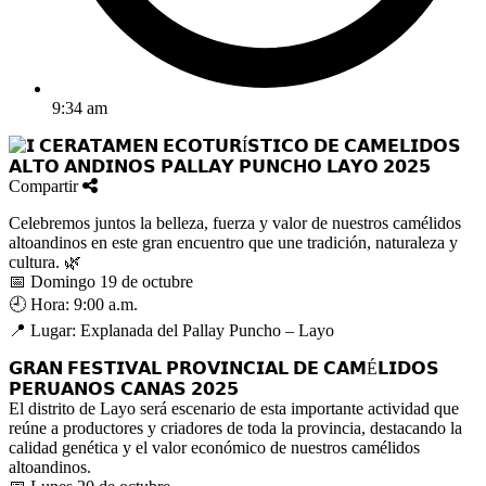
9:34 am
Compartir
Celebremos juntos la belleza, fuerza y valor de nuestros camélidos
altoandinos en este gran encuentro que une tradición, naturaleza y
cultura. 🌿
📅 Domingo 19 de octubre
🕘 Hora: 9:00 a.m.
📍 Lugar: Explanada del Pallay Puncho – Layo
𝗚𝗥𝗔𝗡 𝗙𝗘𝗦𝗧𝗜𝗩𝗔𝗟 𝗣𝗥𝗢𝗩𝗜𝗡𝗖𝗜𝗔𝗟 𝗗𝗘 𝗖𝗔𝗠É𝗟𝗜𝗗𝗢𝗦
𝗣𝗘𝗥𝗨𝗔𝗡𝗢𝗦 𝗖𝗔𝗡𝗔𝗦 𝟮𝟬𝟮𝟱
El distrito de Layo será escenario de esta importante actividad que
reúne a productores y criadores de toda la provincia, destacando la
calidad genética y el valor económico de nuestros camélidos
altoandinos.