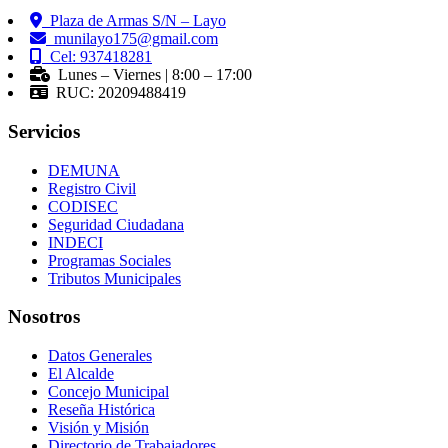
Plaza de Armas S/N – Layo
munilayo175@gmail.com
Cel: 937418281
Lunes – Viernes | 8:00 – 17:00
RUC: 20209488419
Servicios
DEMUNA
Registro Civil
CODISEC
Seguridad Ciudadana
INDECI
Programas Sociales
Tributos Municipales
Nosotros
Datos Generales
El Alcalde
Concejo Municipal
Reseña Histórica
Visión y Misión
Directorio de Trabajadores