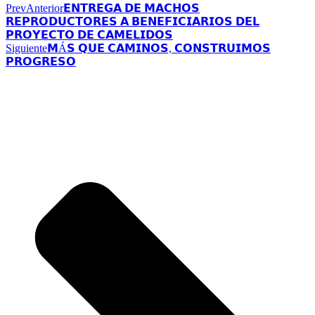
Prev
Anterior
𝗘𝗡𝗧𝗥𝗘𝗚𝗔 𝗗𝗘 𝗠𝗔𝗖𝗛𝗢𝗦
𝗥𝗘𝗣𝗥𝗢𝗗𝗨𝗖𝗧𝗢𝗥𝗘𝗦 𝗔 𝗕𝗘𝗡𝗘𝗙𝗜𝗖𝗜𝗔𝗥𝗜𝗢𝗦 𝗗𝗘𝗟
𝗣𝗥𝗢𝗬𝗘𝗖𝗧𝗢 𝗗𝗘 𝗖𝗔𝗠𝗘𝗟𝗜𝗗𝗢𝗦
Siguiente
𝗠Á𝗦 𝗤𝗨𝗘 𝗖𝗔𝗠𝗜𝗡𝗢𝗦, 𝗖𝗢𝗡𝗦𝗧𝗥𝗨𝗜𝗠𝗢𝗦
𝗣𝗥𝗢𝗚𝗥𝗘𝗦𝗢