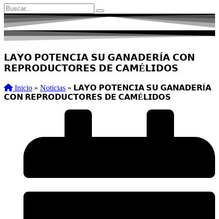
𝗟𝗔𝗬𝗢 𝗣𝗢𝗧𝗘𝗡𝗖𝗜𝗔 𝗦𝗨 𝗚𝗔𝗡𝗔𝗗𝗘𝗥Í𝗔 𝗖𝗢𝗡
𝗥𝗘𝗣𝗥𝗢𝗗𝗨𝗖𝗧𝗢𝗥𝗘𝗦 𝗗𝗘 𝗖𝗔𝗠É𝗟𝗜𝗗𝗢𝗦
Inicio
»
Noticias
»
𝗟𝗔𝗬𝗢 𝗣𝗢𝗧𝗘𝗡𝗖𝗜𝗔 𝗦𝗨 𝗚𝗔𝗡𝗔𝗗𝗘𝗥Í𝗔
𝗖𝗢𝗡 𝗥𝗘𝗣𝗥𝗢𝗗𝗨𝗖𝗧𝗢𝗥𝗘𝗦 𝗗𝗘 𝗖𝗔𝗠É𝗟𝗜𝗗𝗢𝗦