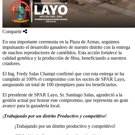
Compartir
En una importante ceremonia en la Plaza de Armas, seguimos
impulsando el desarrollo ganadero de nuestro distrito con la entrega
de machos reproductores de camélidos. Esta acción fortalece la
calidad genética y la producción de fibra, beneficiando a nuestros
criadores.
El Ing. Fredy Salas Champi confirmó que con esta entrega se ha
cumplido al 100% el compromiso con los socios de SPAR Layo,
asegurando un total de 100 ejemplares para los beneficiarios.
El presidente de SPAR Layo, Sr. Santiago Salas, agradeció a la
gestión actual por honrar este compromiso, que representa un gran
avance para la ganadería local.
¡𝑻𝒓𝒂𝒃𝒂𝒋𝒂𝒏𝒅𝒐 𝒑𝒐𝒓 𝒖𝒏 𝒅𝒊𝒔𝒕𝒓𝒊𝒕𝒐 𝑷𝒓𝒐𝒅𝒖𝒄𝒕𝒊𝒗𝒐 𝒚 𝒄𝒐𝒎𝒑𝒆𝒕𝒊𝒕𝒊𝒗𝒐!
¡Trabajando por un distrito productivo y competitivo!