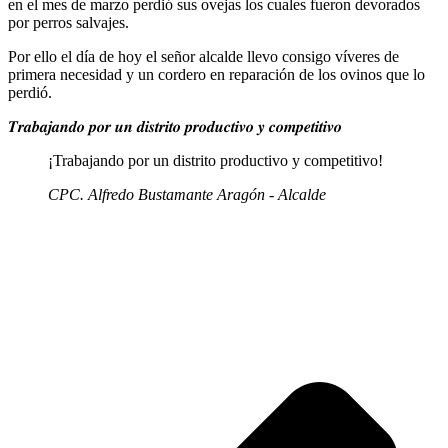
en el mes de marzo perdió sus ovejas los cuales fueron devorados
por perros salvajes.
Por ello el día de hoy el señor alcalde llevo consigo víveres de
primera necesidad y un cordero en reparación de los ovinos que lo
perdió.
𝑻𝒓𝒂𝒃𝒂𝒋𝒂𝒏𝒅𝒐 𝒑𝒐𝒓 𝒖𝒏 𝒅𝒊𝒔𝒕𝒓𝒊𝒕𝒐 𝒑𝒓𝒐𝒅𝒖𝒄𝒕𝒊𝒗𝒐 𝒚 𝒄𝒐𝒎𝒑𝒆𝒕𝒊𝒕𝒊𝒗𝒐
¡Trabajando por un distrito productivo y competitivo!
CPC. Alfredo Bustamante Aragón - Alcalde