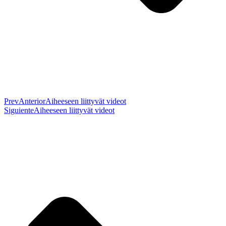
Prev
Anterior
Aiheeseen liittyvät videot
Siguiente
Aiheeseen liittyvät videot