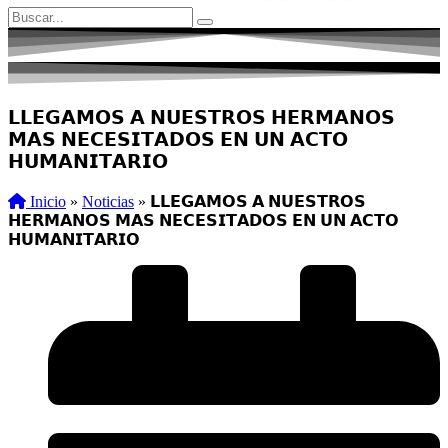
𝗟𝗟𝗘𝗚𝗔𝗠𝗢𝗦 𝗔 𝗡𝗨𝗘𝗦𝗧𝗥𝗢𝗦 𝗛𝗘𝗥𝗠𝗔𝗡𝗢𝗦
𝗠𝗔𝗦 𝗡𝗘𝗖𝗘𝗦𝗜𝗧𝗔𝗗𝗢𝗦 𝗘𝗡 𝗨𝗡 𝗔𝗖𝗧𝗢
𝗛𝗨𝗠𝗔𝗡𝗜𝗧𝗔𝗥𝗜𝗢
Inicio
»
Noticias
»
𝗟𝗟𝗘𝗚𝗔𝗠𝗢𝗦 𝗔 𝗡𝗨𝗘𝗦𝗧𝗥𝗢𝗦
𝗛𝗘𝗥𝗠𝗔𝗡𝗢𝗦 𝗠𝗔𝗦 𝗡𝗘𝗖𝗘𝗦𝗜𝗧𝗔𝗗𝗢𝗦 𝗘𝗡 𝗨𝗡 𝗔𝗖𝗧𝗢
𝗛𝗨𝗠𝗔𝗡𝗜𝗧𝗔𝗥𝗜𝗢