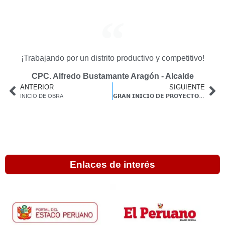
¡Trabajando por un distrito productivo y competitivo!
CPC. Alfredo Bustamante Aragón - Alcalde
ANTERIOR
SIGUIENTE
INICIO DE OBRA
𝗚𝗥𝗔𝗡 𝗜𝗡𝗜𝗖𝗜𝗢 𝗗𝗘 𝗣𝗥𝗢𝗬𝗘𝗖𝗧𝗢𝗦 𝗤𝗨𝗘 𝗜𝗠𝗣𝗨𝗟𝗦𝗔𝗥Á𝗡 𝗟𝗔 𝗣𝗥𝗢𝗗𝗨𝗖𝗖𝗜Ó𝗡 𝗗𝗘 𝗖𝗨𝗬𝗘𝗦 𝗬 𝗧𝗥𝗨𝗖𝗛𝗔𝗦 𝗘𝗡 𝗟𝗔𝗬𝗢
Enlaces de interés