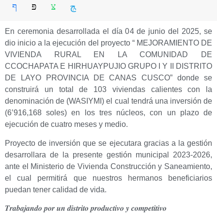
En ceremonia desarrollada el día 04 de junio del 2025, se
dio inicio a la ejecución del proyecto “ MEJORAMIENTO DE
VIVIENDA RURAL EN LA COMUNIDAD DE
CCOCHAPATA E HIRHUAYPUJIO GRUPO I Y II DISTRITO
DE LAYO PROVINCIA DE CANAS CUSCO” donde se
construirá un total de 103 viviendas calientes con la
denominación de (WASIYMI) el cual tendrá una inversión de
(6’916,168 soles) en los tres núcleos, con un plazo de
ejecución de cuatro meses y medio.
Proyecto de inversión que se ejecutara gracias a la gestión
desarrollara de la presente gestión municipal 2023-2026,
ante el Ministerio de Vivienda Construcción y Saneamiento,
el cual permitirá que nuestros hermanos beneficiarios
puedan tener calidad de vida.
𝑻𝒓𝒂𝒃𝒂𝒋𝒂𝒏𝒅𝒐 𝒑𝒐𝒓 𝒖𝒏 𝒅𝒊𝒔𝒕𝒓𝒊𝒕𝒐 𝒑𝒓𝒐𝒅𝒖𝒄𝒕𝒊𝒗𝒐 𝒚 𝒄𝒐𝒎𝒑𝒆𝒕𝒊𝒕𝒊𝒗𝒐