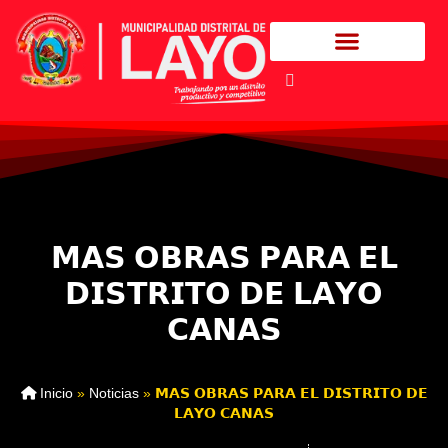
𝗠𝗔𝗦 𝗢𝗕𝗥𝗔𝗦 𝗣𝗔𝗥𝗔 𝗘𝗟
𝗗𝗜𝗦𝗧𝗥𝗜𝗧𝗢 𝗗𝗘 𝗟𝗔𝗬𝗢
𝗖𝗔𝗡𝗔𝗦
Inicio
»
Noticias
»
𝗠𝗔𝗦 𝗢𝗕𝗥𝗔𝗦 𝗣𝗔𝗥𝗔 𝗘𝗟 𝗗𝗜𝗦𝗧𝗥𝗜𝗧𝗢 𝗗𝗘
𝗟𝗔𝗬𝗢 𝗖𝗔𝗡𝗔𝗦