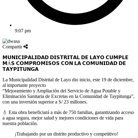
9:07 pm
Compartir
𝗠𝗨𝗡𝗜𝗖𝗜𝗣𝗔𝗟𝗜𝗗𝗔𝗗 𝗗𝗜𝗦𝗧𝗥𝗜𝗧𝗔𝗟 𝗗𝗘 𝗟𝗔𝗬𝗢 𝗖𝗨𝗠𝗣𝗟𝗘
𝗠Á𝗦 𝗖𝗢𝗠𝗣𝗥𝗢𝗠𝗜𝗦𝗢𝗦 𝗖𝗢𝗡 𝗟𝗔 𝗖𝗢𝗠𝗨𝗡𝗜𝗗𝗔𝗗 𝗗𝗘
𝗧𝗔𝗬𝗣𝗜𝗧𝗨𝗡𝗚𝗔
La Municipalidad Distrital de Layo dio inicio, este 19 de diciembre,
al importante proyecto
“Mejoramiento y Ampliación del Servicio de Agua Potable y
Eliminación Sanitaria de Excretas en la Comunidad de Taypitunga”,
con una inversión superior a S/ 23 millones.
💧 Esta obra beneficiará a más de 750 familias, garantizando acceso
a agua segura, mejor salud y mejores condiciones de vida para
nuestra población.
¡Trabajando por un distrito productivo y competitivo!