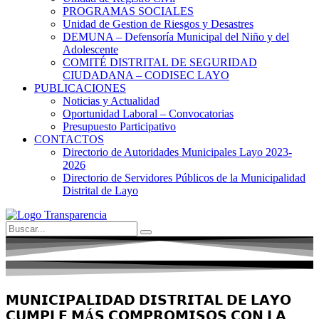
PROGRAMAS SOCIALES
Unidad de Gestion de Riesgos y Desastres
DEMUNA – Defensoría Municipal del Niño y del
Adolescente
COMITÉ DISTRITAL DE SEGURIDAD
CIUDADANA – CODISEC LAYO
PUBLICACIONES
Noticias y Actualidad
Oportunidad Laboral – Convocatorias
Presupuesto Participativo
CONTACTOS
Directorio de Autoridades Municipales Layo 2023-
2026
Directorio de Servidores Públicos de la Municipalidad
Distrital de Layo
𝗠𝗨𝗡𝗜𝗖𝗜𝗣𝗔𝗟𝗜𝗗𝗔𝗗 𝗗𝗜𝗦𝗧𝗥𝗜𝗧𝗔𝗟 𝗗𝗘 𝗟𝗔𝗬𝗢
𝗖𝗨𝗠𝗣𝗟𝗘 𝗠Á𝗦 𝗖𝗢𝗠𝗣𝗥𝗢𝗠𝗜𝗦𝗢𝗦 𝗖𝗢𝗡 𝗟𝗔