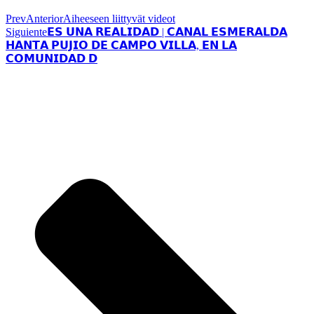
Prev
Anterior
Aiheeseen liittyvät videot
Siguiente
𝗘𝗦 𝗨𝗡𝗔 𝗥𝗘𝗔𝗟𝗜𝗗𝗔𝗗 | 𝗖𝗔𝗡𝗔𝗟 𝗘𝗦𝗠𝗘𝗥𝗔𝗟𝗗𝗔
𝗛𝗔𝗡𝗧𝗔 𝗣𝗨𝗝𝗜𝗢 𝗗𝗘 𝗖𝗔𝗠𝗣𝗢 𝗩𝗜𝗟𝗟𝗔, 𝗘𝗡 𝗟𝗔
𝗖𝗢𝗠𝗨𝗡𝗜𝗗𝗔𝗗 𝗗