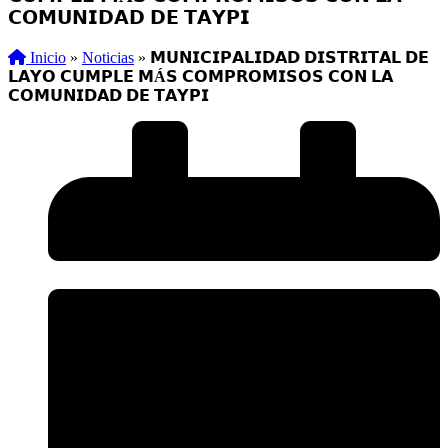
𝗖𝗢𝗠𝗨𝗡𝗜𝗗𝗔𝗗 𝗗𝗘 𝗧𝗔𝗬𝗣𝗜
Inicio
»
Noticias
»
𝗠𝗨𝗡𝗜𝗖𝗜𝗣𝗔𝗟𝗜𝗗𝗔𝗗 𝗗𝗜𝗦𝗧𝗥𝗜𝗧𝗔𝗟 𝗗𝗘
𝗟𝗔𝗬𝗢 𝗖𝗨𝗠𝗣𝗟𝗘 𝗠Á𝗦 𝗖𝗢𝗠𝗣𝗥𝗢𝗠𝗜𝗦𝗢𝗦 𝗖𝗢𝗡 𝗟𝗔
𝗖𝗢𝗠𝗨𝗡𝗜𝗗𝗔𝗗 𝗗𝗘 𝗧𝗔𝗬𝗣𝗜