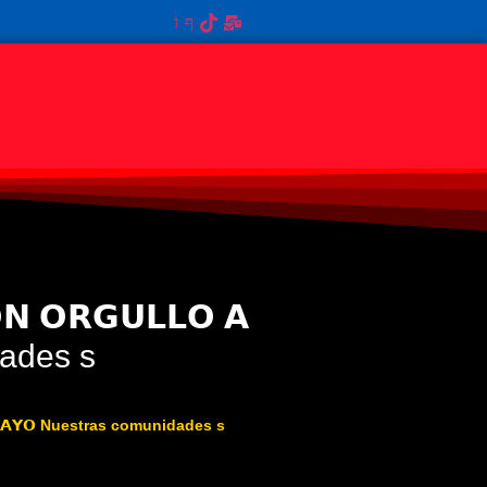
𝗡 𝗢𝗥𝗚𝗨𝗟𝗟𝗢 𝗔
idades s
 𝗗𝗘 𝗟𝗔𝗬𝗢 Nuestras comunidades s