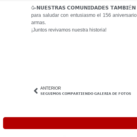
🥳𝗡𝗨𝗘𝗦𝗧𝗥𝗔𝗦 𝗖𝗢𝗠𝗨𝗡𝗜𝗗𝗔𝗗𝗘𝗦 𝗧𝗔𝗠𝗕𝗜É
para saludar con entusiasmo el 156 aniversario 
armas.
¡Juntos revivamos nuestra historia!
ANTERIOR
𝗦𝗘𝗚𝗨𝗜𝗠𝗢𝗦 𝗖𝗢𝗠𝗣𝗔𝗥𝗧𝗜𝗘𝗡𝗗𝗢 𝗚𝗔𝗟𝗘𝗥𝗜𝗔 𝗗𝗘 𝗙𝗢𝗧𝗢𝗦