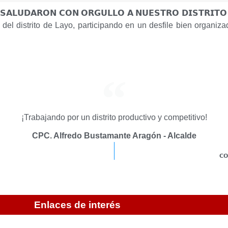
 𝗦𝗔𝗟𝗨𝗗𝗔𝗥𝗢𝗡 𝗖𝗢𝗡 𝗢𝗥𝗚𝗨𝗟𝗟𝗢 𝗔 𝗡𝗨𝗘𝗦𝗧𝗥𝗢 𝗗𝗜𝗦𝗧
del distrito de Layo, participando en un desfile bien organiza
¡Trabajando por un distrito productivo y competitivo!
CPC. Alfredo Bustamante Aragón - Alcalde
𝗖𝗢
Enlaces de interés