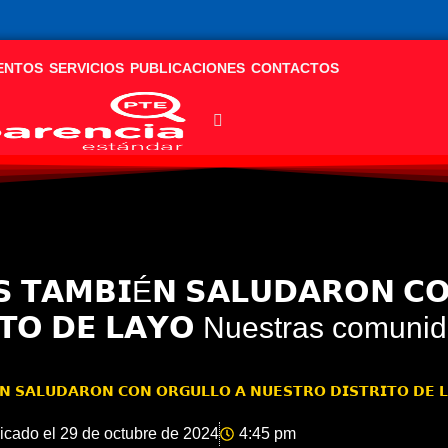
ENTOS
SERVICIOS
PUBLICACIONES
CONTACTOS
𝗦 𝗧𝗔𝗠𝗕𝗜É𝗡 𝗦𝗔𝗟𝗨𝗗𝗔𝗥𝗢𝗡 𝗖
𝗥𝗜𝗧𝗢 𝗗𝗘 𝗟𝗔𝗬𝗢 Nuestras comun
É𝗡 𝗦𝗔𝗟𝗨𝗗𝗔𝗥𝗢𝗡 𝗖𝗢𝗡 𝗢𝗥𝗚𝗨𝗟𝗟𝗢 𝗔 𝗡𝗨𝗘𝗦𝗧𝗥𝗢 𝗗𝗜𝗦𝗧𝗥𝗜𝗧𝗢
icado el
29 de octubre de 2024
4:45 pm