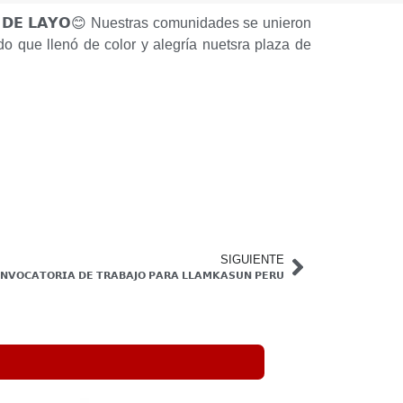
𝗜𝗧𝗢 𝗗𝗘 𝗟𝗔𝗬𝗢😊 Nuestras comunidades se unieron
do que llenó de color y alegría nuetsra plaza de
SIGUIENTE
𝗡𝗩𝗢𝗖𝗔𝗧𝗢𝗥𝗜𝗔 𝗗𝗘 𝗧𝗥𝗔𝗕𝗔𝗝𝗢 𝗣𝗔𝗥𝗔 𝗟𝗟𝗔𝗠𝗞𝗔𝗦𝗨𝗡 𝗣𝗘𝗥𝗨