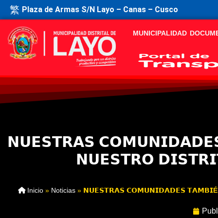
Plaza de Armas S/N Layo – Canas – Cusco
MUNICIPALIDAD
DOCUM
𝗡𝗨𝗘𝗦𝗧𝗥𝗔𝗦 𝗖𝗢𝗠𝗨𝗡𝗜𝗗𝗔𝗗𝗘
𝗡𝗨𝗘𝗦𝗧𝗥𝗢 𝗗𝗜𝗦𝗧
Inicio
»
Noticias
»
𝗡𝗨𝗘𝗦𝗧𝗥𝗔𝗦 𝗖𝗢𝗠𝗨𝗡𝗜𝗗𝗔𝗗𝗘𝗦 𝗧𝗔𝗠𝗕
Publ