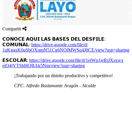
Compartir
𝗖𝗢𝗡𝗢𝗖𝗘 𝗔𝗤𝗨𝗜 𝗟𝗔𝗦 𝗕𝗔𝗦𝗘𝗦 𝗗𝗘𝗟 𝗗𝗘𝗦𝗙𝗜𝗟𝗘:
𝗖𝗢𝗠𝗨𝗡𝗔𝗟:
https://
drive.google.com
/file/d/
1qKgaxK6uSbOXqmN
51Cg6NOlMWSq4J0
CE/
view?usp=sharing
𝗘𝗦𝗖𝗢𝗟𝗔𝗥:
https://
drive.google.com
/file/d/
1elWp1jeRiJXsxwx
eiO4jVTSbHQBAk5
Nm/
view?usp=sharing
¡Trabajando por un distrito productivo y competitivo!
CPC. Alfredo Bustamante Aragón - Alcalde