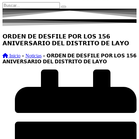
𝗢𝗥𝗗𝗘𝗡 𝗗𝗘 𝗗𝗘𝗦𝗙𝗜𝗟𝗘 𝗣𝗢𝗥 𝗟𝗢𝗦 𝟭𝟱𝟲
𝗔𝗡𝗜𝗩𝗘𝗥𝗦𝗔𝗥𝗜𝗢 𝗗𝗘𝗟 𝗗𝗜𝗦𝗧𝗥𝗜𝗧𝗢 𝗗𝗘 𝗟𝗔𝗬𝗢
Inicio
»
Noticias
»
𝗢𝗥𝗗𝗘𝗡 𝗗𝗘 𝗗𝗘𝗦𝗙𝗜𝗟𝗘 𝗣𝗢𝗥 𝗟𝗢𝗦 𝟭𝟱𝟲
𝗔𝗡𝗜𝗩𝗘𝗥𝗦𝗔𝗥𝗜𝗢 𝗗𝗘𝗟 𝗗𝗜𝗦𝗧𝗥𝗜𝗧𝗢 𝗗𝗘 𝗟𝗔𝗬𝗢