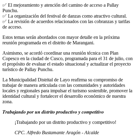
✅ El mejoramiento y atención del camino de acceso a Pallay
Punchu.
✅ La organización del festival de danzas como atractivo cultural.
✅ La revisión de acuerdos relacionados con las cobranzas y tarifas
de acceso.
Estos temas serán abordados con mayor detalle en la próxima
reunión programada en el distrito de Marangani.
Asimismo, se acordó coordinar una reunión técnica con Plan
Copesco en la ciudad de Cusco, programada para el 31 de julio, con
el propósito de evaluar el estado situacional y actualizar el proyecto
turístico de Pallay Punchu.
La Municipalidad Distrital de Layo reafirma su compromiso de
trabajar de manera articulada con las comunidades y autoridades
locales y regionales para impulsar el turismo sostenible, promover la
identidad cultural y fortalecer el desarrollo económico de nuestra
zona.
𝑻𝒓𝒂𝒃𝒂𝒋𝒂𝒏𝒅𝒐 𝒑𝒐𝒓 𝒖𝒏 𝒅𝒊𝒔𝒕𝒓𝒊𝒕𝒐 𝒑𝒓𝒐𝒅𝒖𝒄𝒕𝒊𝒗𝒐 𝒚 𝒄𝒐𝒎𝒑𝒆𝒕𝒊𝒕𝒊𝒗𝒐
¡Trabajando por un distrito productivo y competitivo!
CPC. Alfredo Bustamante Aragón - Alcalde