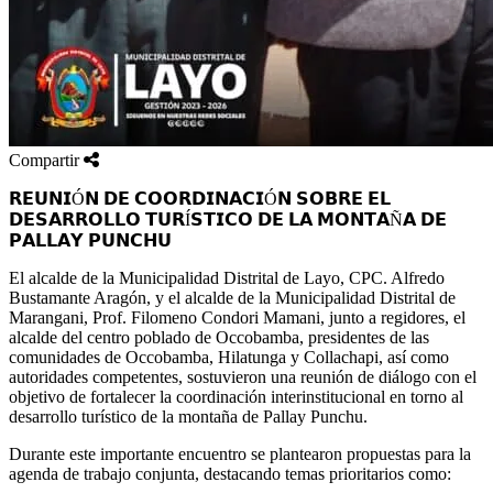
Compartir
𝗥𝗘𝗨𝗡𝗜Ó𝗡 𝗗𝗘 𝗖𝗢𝗢𝗥𝗗𝗜𝗡𝗔𝗖𝗜Ó𝗡 𝗦𝗢𝗕𝗥𝗘 𝗘𝗟
𝗗𝗘𝗦𝗔𝗥𝗥𝗢𝗟𝗟𝗢 𝗧𝗨𝗥Í𝗦𝗧𝗜𝗖𝗢 𝗗𝗘 𝗟𝗔 𝗠𝗢𝗡𝗧𝗔Ñ𝗔 𝗗𝗘
𝗣𝗔𝗟𝗟𝗔𝗬 𝗣𝗨𝗡𝗖𝗛𝗨
El alcalde de la Municipalidad Distrital de Layo, CPC. Alfredo
Bustamante Aragón, y el alcalde de la Municipalidad Distrital de
Marangani, Prof. Filomeno Condori Mamani, junto a regidores, el
alcalde del centro poblado de Occobamba, presidentes de las
comunidades de Occobamba, Hilatunga y Collachapi, así como
autoridades competentes, sostuvieron una reunión de diálogo con el
objetivo de fortalecer la coordinación interinstitucional en torno al
desarrollo turístico de la montaña de Pallay Punchu.
Durante este importante encuentro se plantearon propuestas para la
agenda de trabajo conjunta, destacando temas prioritarios como: