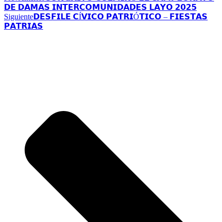
𝗗𝗘 𝗗𝗔𝗠𝗔𝗦 𝗜𝗡𝗧𝗘𝗥𝗖𝗢𝗠𝗨𝗡𝗜𝗗𝗔𝗗𝗘𝗦 𝗟𝗔𝗬𝗢 𝟮𝟬𝟮𝟱
Siguiente
𝗗𝗘𝗦𝗙𝗜𝗟𝗘 𝗖Í𝗩𝗜𝗖𝗢 𝗣𝗔𝗧𝗥𝗜Ó𝗧𝗜𝗖𝗢 – 𝗙𝗜𝗘𝗦𝗧𝗔𝗦
𝗣𝗔𝗧𝗥𝗜𝗔𝗦