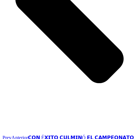
Prev
Anterior
𝗖𝗢𝗡 É𝗫𝗜𝗧𝗢 𝗖𝗨𝗟𝗠𝗜𝗡Ó 𝗘𝗟 𝗖𝗔𝗠𝗣𝗘𝗢𝗡𝗔𝗧𝗢