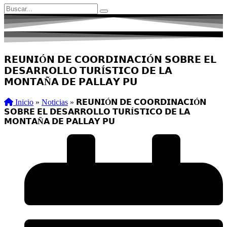
𝗥𝗘𝗨𝗡𝗜Ó𝗡 𝗗𝗘 𝗖𝗢𝗢𝗥𝗗𝗜𝗡𝗔𝗖𝗜Ó𝗡 𝗦𝗢𝗕𝗥𝗘 𝗘𝗟
𝗗𝗘𝗦𝗔𝗥𝗥𝗢𝗟𝗟𝗢 𝗧𝗨𝗥Í𝗦𝗧𝗜𝗖𝗢 𝗗𝗘 𝗟𝗔
𝗠𝗢𝗡𝗧𝗔Ñ𝗔 𝗗𝗘 𝗣𝗔𝗟𝗟𝗔𝗬 𝗣𝗨
Inicio
»
Noticias
»
𝗥𝗘𝗨𝗡𝗜Ó𝗡 𝗗𝗘 𝗖𝗢𝗢𝗥𝗗𝗜𝗡𝗔𝗖𝗜Ó𝗡
𝗦𝗢𝗕𝗥𝗘 𝗘𝗟 𝗗𝗘𝗦𝗔𝗥𝗥𝗢𝗟𝗟𝗢 𝗧𝗨𝗥Í𝗦𝗧𝗜𝗖𝗢 𝗗𝗘 𝗟𝗔
𝗠𝗢𝗡𝗧𝗔Ñ𝗔 𝗗𝗘 𝗣𝗔𝗟𝗟𝗔𝗬 𝗣𝗨