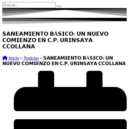
𝗦𝗔𝗡𝗘𝗔𝗠𝗜𝗘𝗡𝗧𝗢 𝗕Á𝗦𝗜𝗖𝗢: 𝗨𝗡 𝗡𝗨𝗘𝗩𝗢
𝗖𝗢𝗠𝗜𝗘𝗡𝗭𝗢 𝗘𝗡 𝗖.𝗣. 𝗨𝗥𝗜𝗡𝗦𝗔𝗬𝗔
𝗖𝗖𝗢𝗟𝗟𝗔𝗡𝗔
Inicio
»
Noticias
»
𝗦𝗔𝗡𝗘𝗔𝗠𝗜𝗘𝗡𝗧𝗢 𝗕Á𝗦𝗜𝗖𝗢: 𝗨𝗡
𝗡𝗨𝗘𝗩𝗢 𝗖𝗢𝗠𝗜𝗘𝗡𝗭𝗢 𝗘𝗡 𝗖.𝗣. 𝗨𝗥𝗜𝗡𝗦𝗔𝗬𝗔 𝗖𝗖𝗢𝗟𝗟𝗔𝗡𝗔