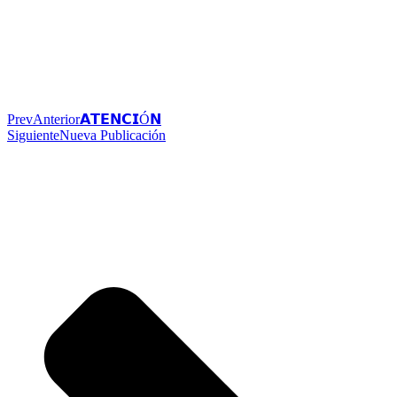
Prev
Anterior
𝗔𝗧𝗘𝗡𝗖𝗜Ó𝗡
Siguiente
Nueva Publicación