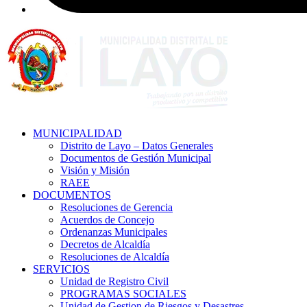
MUNICIPALIDAD
Distrito de Layo – Datos Generales
Documentos de Gestión Municipal
Visión y Misión
RAEE
DOCUMENTOS
Resoluciones de Gerencia
Acuerdos de Concejo
Ordenanzas Municipales
Decretos de Alcaldía
Resoluciones de Alcaldía
SERVICIOS
Unidad de Registro Civil
PROGRAMAS SOCIALES
Unidad de Gestion de Riesgos y Desastres