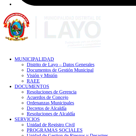
MUNICIPALIDAD
Distrito de Layo – Datos Generales
Documentos de Gestión Municipal
Visión y Misión
RAEE
DOCUMENTOS
Resoluciones de Gerencia
Acuerdos de Concejo
Ordenanzas Municipales
Decretos de Alcaldía
Resoluciones de Alcaldía
SERVICIOS
Unidad de Registro Civil
PROGRAMAS SOCIALES
Unidad de Gestion de Riesgos y Desastres