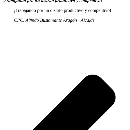
¡𝑻𝒓𝒂𝒃𝒂𝒋𝒂𝒏𝒅𝒐 𝒑𝒓𝒐 𝒖𝒏 𝒅𝒊𝒔𝒕𝒓𝒊𝒕𝒐 𝒑𝒓𝒐𝒅𝒖𝒄𝒕𝒊𝒗𝒐 𝒚 𝒄𝒐𝒎𝒑𝒆𝒕𝒊𝒕𝒊𝒗𝒐!
¡Trabajando por un distrito productivo y competitivo!
CPC. Alfredo Bustamante Aragón - Alcalde