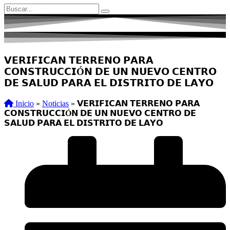
𝗩𝗘𝗥𝗜𝗙𝗜𝗖𝗔𝗡 𝗧𝗘𝗥𝗥𝗘𝗡𝗢 𝗣𝗔𝗥𝗔
𝗖𝗢𝗡𝗦𝗧𝗥𝗨𝗖𝗖𝗜Ó𝗡 𝗗𝗘 𝗨𝗡 𝗡𝗨𝗘𝗩𝗢 𝗖𝗘𝗡𝗧𝗥𝗢
𝗗𝗘 𝗦𝗔𝗟𝗨𝗗 𝗣𝗔𝗥𝗔 𝗘𝗟 𝗗𝗜𝗦𝗧𝗥𝗜𝗧𝗢 𝗗𝗘 𝗟𝗔𝗬𝗢
Inicio
»
Noticias
»
𝗩𝗘𝗥𝗜𝗙𝗜𝗖𝗔𝗡 𝗧𝗘𝗥𝗥𝗘𝗡𝗢 𝗣𝗔𝗥𝗔
𝗖𝗢𝗡𝗦𝗧𝗥𝗨𝗖𝗖𝗜Ó𝗡 𝗗𝗘 𝗨𝗡 𝗡𝗨𝗘𝗩𝗢 𝗖𝗘𝗡𝗧𝗥𝗢 𝗗𝗘
𝗦𝗔𝗟𝗨𝗗 𝗣𝗔𝗥𝗔 𝗘𝗟 𝗗𝗜𝗦𝗧𝗥𝗜𝗧𝗢 𝗗𝗘 𝗟𝗔𝗬𝗢