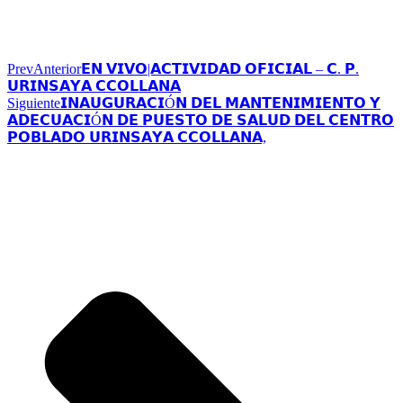
Prev
Anterior
𝗘𝗡 𝗩𝗜𝗩𝗢|𝗔𝗖𝗧𝗜𝗩𝗜𝗗𝗔𝗗 𝗢𝗙𝗜𝗖𝗜𝗔𝗟 – 𝗖. 𝗣.
𝗨𝗥𝗜𝗡𝗦𝗔𝗬𝗔 𝗖𝗖𝗢𝗟𝗟𝗔𝗡𝗔
Siguiente
𝗜𝗡𝗔𝗨𝗚𝗨𝗥𝗔𝗖𝗜Ó𝗡 𝗗𝗘𝗟 𝗠𝗔𝗡𝗧𝗘𝗡𝗜𝗠𝗜𝗘𝗡𝗧𝗢 𝗬
𝗔𝗗𝗘𝗖𝗨𝗔𝗖𝗜Ó𝗡 𝗗𝗘 𝗣𝗨𝗘𝗦𝗧𝗢 𝗗𝗘 𝗦𝗔𝗟𝗨𝗗 𝗗𝗘𝗟 𝗖𝗘𝗡𝗧𝗥𝗢
𝗣𝗢𝗕𝗟𝗔𝗗𝗢 𝗨𝗥𝗜𝗡𝗦𝗔𝗬𝗔 𝗖𝗖𝗢𝗟𝗟𝗔𝗡𝗔,