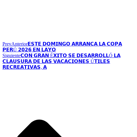
Prev
Anterior
𝗘𝗦𝗧𝗘 𝗗𝗢𝗠𝗜𝗡𝗚𝗢 𝗔𝗥𝗥𝗔𝗡𝗖𝗔 𝗟𝗔 𝗖𝗢𝗣𝗔
𝗣𝗘𝗥Ú 𝟮𝟬𝟮𝟲 𝗘𝗡 𝗟𝗔𝗬𝗢
Siguiente
𝗖𝗢𝗡 𝗚𝗥𝗔𝗡 É𝗫𝗜𝗧𝗢 𝗦𝗘 𝗗𝗘𝗦𝗔𝗥𝗥𝗢𝗟𝗟Ó 𝗟𝗔
𝗖𝗟𝗔𝗨𝗦𝗨𝗥𝗔 𝗗𝗘 𝗟𝗔𝗦 𝗩𝗔𝗖𝗔𝗖𝗜𝗢𝗡𝗘𝗦 Ú𝗧𝗜𝗟𝗘𝗦
𝗥𝗘𝗖𝗥𝗘𝗔𝗧𝗜𝗩𝗔𝗦, 𝗔