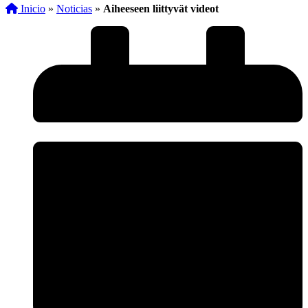
Inicio
»
Noticias
»
Aiheeseen liittyvät videot