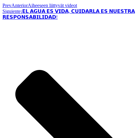
Prev
Anterior
Aiheeseen liittyvät videot
Siguiente
¡𝗘𝗟 𝗔𝗚𝗨𝗔 𝗘𝗦 𝗩𝗜𝗗𝗔, 𝗖𝗨𝗜𝗗𝗔𝗥𝗟𝗔 𝗘𝗦 𝗡𝗨𝗘𝗦𝗧𝗥𝗔
𝗥𝗘𝗦𝗣𝗢𝗡𝗦𝗔𝗕𝗜𝗟𝗜𝗗𝗔𝗗!