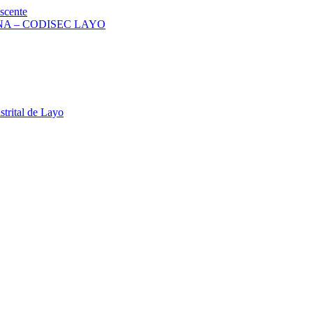
scente
A – CODISEC LAYO
strital de Layo