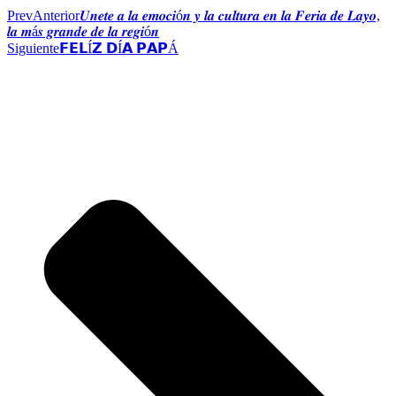
Prev
Anterior
𝑼𝒏𝒆𝒕𝒆 𝒂 𝒍𝒂 𝒆𝒎𝒐𝒄𝒊ó𝒏 𝒚 𝒍𝒂 𝒄𝒖𝒍𝒕𝒖𝒓𝒂 𝒆𝒏 𝒍𝒂 𝑭𝒆𝒓𝒊𝒂 𝒅𝒆 𝑳𝒂𝒚𝒐,
𝒍𝒂 𝒎á𝒔 𝒈𝒓𝒂𝒏𝒅𝒆 𝒅𝒆 𝒍𝒂 𝒓𝒆𝒈𝒊ó𝒏
Siguiente
𝗙𝗘𝗟Í𝗭 𝗗Í𝗔 𝗣𝗔𝗣Á