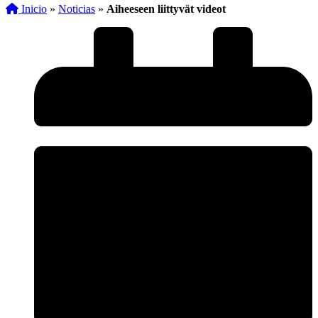
Inicio
»
Noticias
»
Aiheeseen liittyvät videot