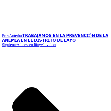
Prev
Anterior
𝗧𝗥𝗔𝗕𝗔𝗝𝗔𝗠𝗢𝗦 𝗘𝗡 𝗟𝗔 𝗣𝗥𝗘𝗩𝗘𝗡𝗖𝗜Ó𝗡 𝗗𝗘 𝗟𝗔
𝗔𝗡𝗘𝗠𝗜𝗔 𝗘𝗡 𝗘𝗟 𝗗𝗜𝗦𝗧𝗥𝗜𝗧𝗢 𝗗𝗘 𝗟𝗔𝗬𝗢
Siguiente
Aiheeseen liittyvät videot