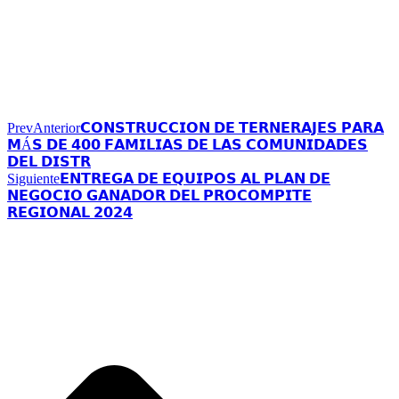
Prev
Anterior
𝗖𝗢𝗡𝗦𝗧𝗥𝗨𝗖𝗖𝗜𝗢𝗡 𝗗𝗘 𝗧𝗘𝗥𝗡𝗘𝗥𝗔𝗝𝗘𝗦 𝗣𝗔𝗥𝗔
𝗠Á𝗦 𝗗𝗘 𝟰𝟬𝟬 𝗙𝗔𝗠𝗜𝗟𝗜𝗔𝗦 𝗗𝗘 𝗟𝗔𝗦 𝗖𝗢𝗠𝗨𝗡𝗜𝗗𝗔𝗗𝗘𝗦
𝗗𝗘𝗟 𝗗𝗜𝗦𝗧𝗥
Siguiente
𝗘𝗡𝗧𝗥𝗘𝗚𝗔 𝗗𝗘 𝗘𝗤𝗨𝗜𝗣𝗢𝗦 𝗔𝗟 𝗣𝗟𝗔𝗡 𝗗𝗘
𝗡𝗘𝗚𝗢𝗖𝗜𝗢 𝗚𝗔𝗡𝗔𝗗𝗢𝗥 𝗗𝗘𝗟 𝗣𝗥𝗢𝗖𝗢𝗠𝗣𝗜𝗧𝗘
𝗥𝗘𝗚𝗜𝗢𝗡𝗔𝗟 𝟮𝟬𝟮𝟰