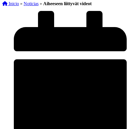
Inicio
»
Noticias
»
Aiheeseen liittyvät videot