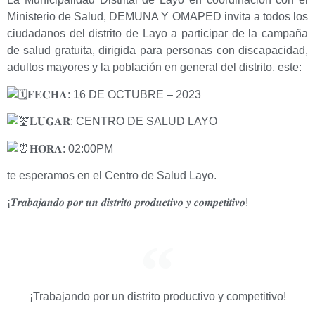
Ministerio de Salud, DEMUNA Y OMAPED invita a todos los
ciudadanos del distrito de Layo a participar de la campaña
de salud gratuita, dirigida para personas con discapacidad,
adultos mayores y la
población en general del distrito, este:
𝐅𝐄𝐂𝐇𝐀: 16 DE OCTUBRE – 2023
𝐋𝐔𝐆𝐀𝐑: CENTRO DE SALUD LAYO
𝐇𝐎𝐑𝐀: 02:00PM
te esperamos en el Centro de Salud Layo.
¡𝑻𝒓𝒂𝒃𝒂𝒋𝒂𝒏𝒅𝒐 𝒑𝒐𝒓 𝒖𝒏 𝒅𝒊𝒔𝒕𝒓𝒊𝒕𝒐 𝒑𝒓𝒐𝒅𝒖𝒄𝒕𝒊𝒗𝒐 𝒚 𝒄𝒐𝒎𝒑𝒆𝒕𝒊𝒕𝒊𝒗𝒐!
¡Trabajando por un distrito productivo y competitivo!