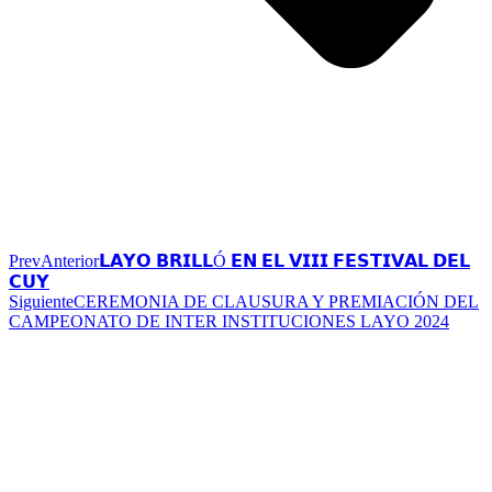
Prev
Anterior
𝗟𝗔𝗬𝗢 𝗕𝗥𝗜𝗟𝗟Ó 𝗘𝗡 𝗘𝗟 𝗩𝗜𝗜𝗜 𝗙𝗘𝗦𝗧𝗜𝗩𝗔𝗟 𝗗𝗘𝗟
𝗖𝗨𝗬
Siguiente
CEREMONIA DE CLAUSURA Y PREMIACIÓN DEL
CAMPEONATO DE INTER INSTITUCIONES LAYO 2024