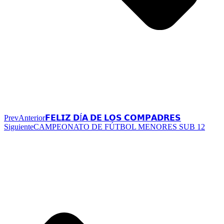
Prev
Anterior
𝗙𝗘𝗟𝗜𝗭 𝗗Í𝗔 𝗗𝗘 𝗟𝗢𝗦 𝗖𝗢𝗠𝗣𝗔𝗗𝗥𝗘𝗦
Siguiente
CAMPEONATO DE FÚTBOL MENORES SUB 12